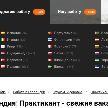
длагаю работу
Ищу работу
18524
14238
Испания
Португалия
Бел
(552)
(53)
Италия
Финляндия
Лат
(333)
(490)
Кипр
Франция
Лит
(348)
(1079)
Нидерланды
Чехия
Рос
(477)
(1268)
Норвегия
Швейцария
Укр
(86)
(441)
Польша
Швеция
Эст
(2532)
(446)
ропе
Работа в Голландии
Туризм - Здоровье
Практикан
ндия: Практикант - свежие вак