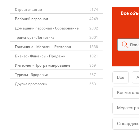
Строительство
5174
Все об
Рабочий персонал
4249
Домашний персонал - Образование
2832
Транспорт - Логистика
2001
Гостиница - Магазин - Ресторан
1338
Бизнес - Финансы - Продажи
1321
Интернет - Программирование
369
Туризм - Здоровье
587
Все
Другие профессии
653
Косметоло
Медсестра
Стюардес