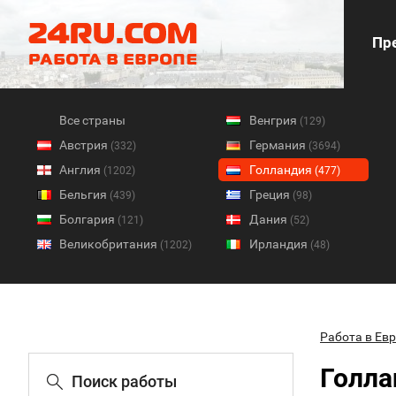
Пре
Все страны
Венгрия
(129)
Австрия
Германия
(332)
(3694)
Англия
Голландия
(1202)
(477)
Бельгия
Греция
(439)
(98)
Болгария
Дания
(121)
(52)
Великобритания
Ирландия
(1202)
(48)
Работа в Ев
Голла
Поиск работы