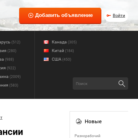
Войти
арусь
Канада
(512)
(305)
вия
Китай
(280)
(184)
ва
США
(988)
(450)
сия
(922)
аина
(2009)
ония
(583)
т
Новые
ансии
Разнорабочий