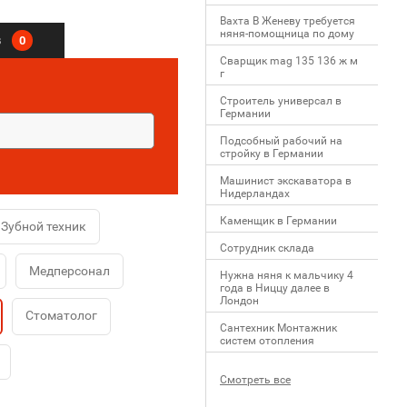
Вахта В Женеву требуется
няня-помощница по дому
в
0
Сварщик mag 135 136 ж м
г
Строитель универсал в
Германии
Подсобный рабочий на
стройку в Германии
Машинист экскаватора в
Нидерландах
Каменщик в Германии
Зубной техник
Сотрудник склада
Медперсонал
Нужна няня к мальчику 4
года в Ниццу далее в
Лондон
Стоматолог
Сантехник Монтажник
систем отопления
Смотреть все