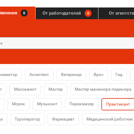
ъявления
От работодателей
От агентст
0
0
Аниматор
Ассистент
Ветеринар
Врач
Гид
г
Массажист
Мастер
Мастер маникюра-педикюра
Моряк
Музыкант
Парикмахер
Практикант
са
Туроператор
Фармацевт
Медицинский работник