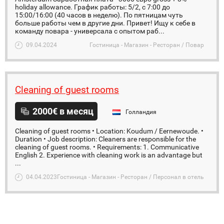
holiday allowance. График работы: 5/2, с 7:00 до
15:00/16:00 (40 часов в неделю). По пятницам чуть
больше работы чем в другие дни. Привет! Ищу к себе в
команду повара - универсала с опытом раб...
09.04.2024
Гостиница - Магазин - Ресторан / Повар
Cleaning of guest rooms
2000€ в месяц
Голландия
Cleaning of guest rooms • Location: Koudum / Eernewoude. •
Duration • Job description: Cleaners are responsible for the
cleaning of guest rooms. • Requirements: 1. Communicative
English 2. Experience with cleaning work is an advantage but
...
04.04.2023
Гостиница - Магазин - Ресторан / Персонал в отель