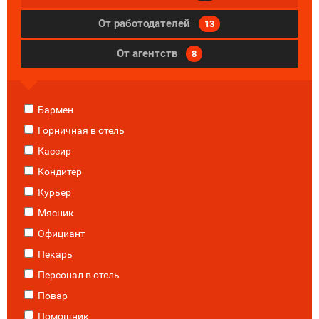
От работодателей
13
От агентств
8
Бармен
Горничная в отель
Кассир
Кондитер
Курьер
Мясник
Официант
Пекарь
Персонал в отель
Повар
Помощник