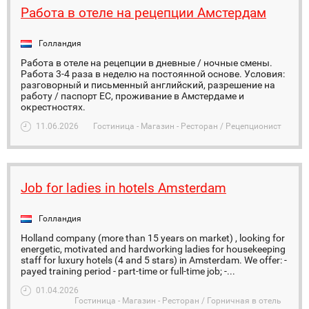
Работа в отеле на рецепции Амстердам
Голландия
Работа в отеле на рецепции в дневные / ночные смены.
Работа 3-4 раза в неделю на постоянной основе. Условия:
разговорный и письменный английский, разрешение на
работу / паспорт ЕС, проживание в Амстердаме и
окрестностях.
11.06.2026
Гостиница - Магазин - Ресторан / Рецепционист
Job for ladies in hotels Amsterdam
Голландия
Holland company (more than 15 years on market) , looking for
energetic, motivated and hardworking ladies for housekeeping
staff for luxury hotels (4 and 5 stars) in Amsterdam. We offer: -
payed training period - part-time or full-time job; -...
01.04.2026
Гостиница - Магазин - Ресторан / Горничная в отель