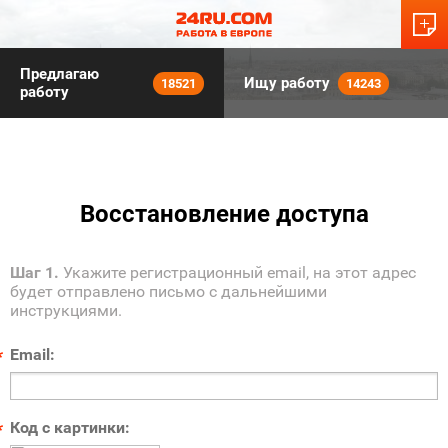
Предлагаю
Ищу работу
18521
14243
работу
Восстановление доступа
Шаг 1.
Укажите регистрационный email, на этот адрес
будет отправлено письмо с дальнейшими
инструкциями.
Email:
*
Код с картинки:
*