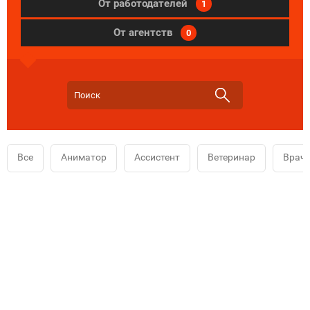
От работодателей
1
От агентств
0
Все
Аниматор
Ассистент
Ветеринар
Врач