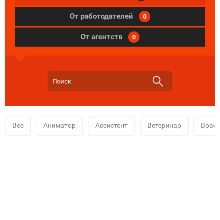
От работодателей
0
От агентств
0
Все
Аниматор
Ассистент
Ветеринар
Врач