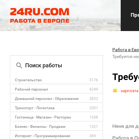
Пре
Работа в Ев
Требуется н
Поиск работы
Требу
Строительство
5176
Рабочий персонал
4249
зарплата
Домашний персонал - Образование
2832
Транспорт - Логистика
2001
Гостиница - Магазин - Ресторан
1338
Няня для де
Бизнес - Финансы - Продажи
1321
Интернет - Программирование
369
Работа в П