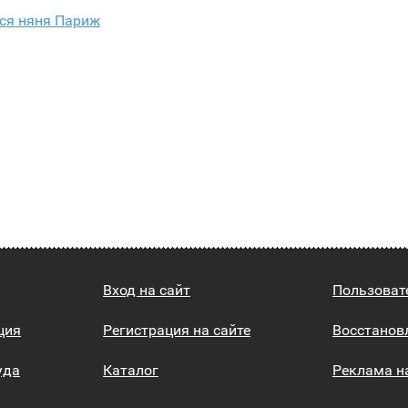
тся няня Париж
Вход на сайт
Пользоват
ция
Регистрация на сайте
Восстанов
уда
Каталог
Реклама н