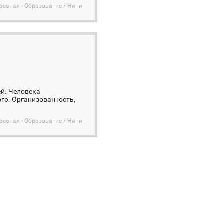
сонал - Образование / Няня
ей. Человека
ого. Организованность,
сонал - Образование / Няня