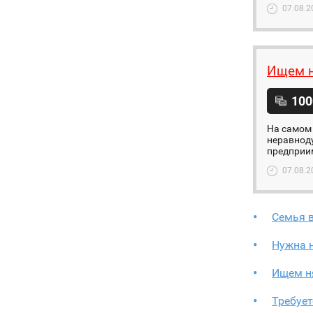
07.08.2
Ищем 
100
На самом 
неравноду
предприим
07.08.2
Семья 
Нужна 
Ищем н
Требует