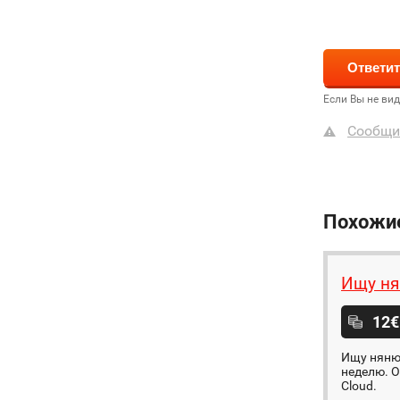
Если Вы не ви
Сообщи
Похожи
Ищу н
12€
Ищу няню,
неделю. О
Cloud.