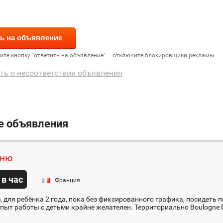
дите кнопку "ответить на объявление" – отключите блокировщики рекламы
ть о несоответствии объявления
е объявления
яню
 в час
Франция
 для ребёнка 2 года, пока без фиксированного графика, посидеть по
пыт работы с детьми крайне желателен. Территориально Boulogne Bil