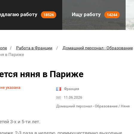
длагаю работу
Ищу работу
18526
14244
ропе
Работа в Франции
Домашний персонал - Образование
яня в Париже
ется няня в Париже
 не указана
Франция
11.06.2026
Домашний персонал - Образование / Няня
тей 3-х и 5-ти лет.
ариже, 2-3 раза в неделю, преимущественно выходные.