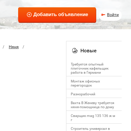
Войти
Няня
Новые
Требуется опытный
плиточник кафельщик
работa в Германи
Mонтаж офисных
перегородок
Разнорабочий
Вахта В Женеву требуется
няня-помощница по дому
Сварщик mag 135 136 ж м
г
Строитель универсал в