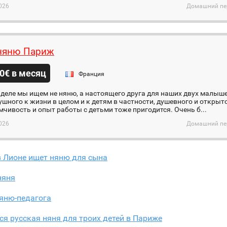
026
Домашний пер
няню Париж
0€ в месяц
Франция
деле мы ищем не няню, а настоящего друга для наших двух малыш
шного к жизни в целом и к детям в частности, душевного и открыт
чивость и опыт работы с детьми тоже пригодится. Очень б...
026
Домашний пер
в Лионе ищет няню для сына
няня
яню-педагога
ся русская няня для троих детей в Париже