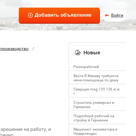
Войти
 производство
Новые
Разнорабочий
Вахта В Женеву требуется
няня-помощница по дому
Сварщик mag 135 136 ж м
г
Строитель универсал в
Германии
Подсобный рабочий на
стройку в Германии
зрешение на работу, и
Машинист экскаватора в
Нидерландах
тично.