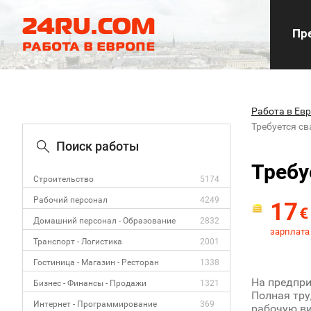
Пре
Работа в Ев
Требуется с
Поиск работы
Требу
Строительство
5174
Рабочий персонал
4249
17
€
Домашний персонал - Образование
2832
зарплата 
Транспорт - Логистика
2001
Гостиница - Магазин - Ресторан
1338
На предпри
Бизнес - Финансы - Продажи
1321
Полная тру
Интернет - Программирование
369
рабочую ви