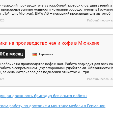
немецкий производитель автомобилей, мотоциклов, двигателей, а
 производственные мощности компании сосредоточены в Германии
г, Лейпциг, Мюнхен). BMW AG — немецкий производитель автомоб..
026
Рабочий персонал
ики на производство чая и кофе в Мюнхене
0€ в месяц
Германия
 рабочие на производство кофе и чая. Работа подходит для всех ка
абота в современном цеху с хорошими удобствами. Обязанности: 
, замена материалов для подклейки этикеток и штри...
026
Рабочий персонал
дящая должность бригадир без опыта работы
аем работу по доставке и монтажу мебели в Германии