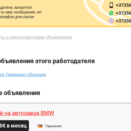
+3725
датель запретил
ть ему сообщения, но
+3725
телефон для связи
+3725
ть о несоответствии объявления
объявления этого работодателя
тся Сварщик-сборщик
е объявления
й на автозавод BMW
0€ в месяц
Германия