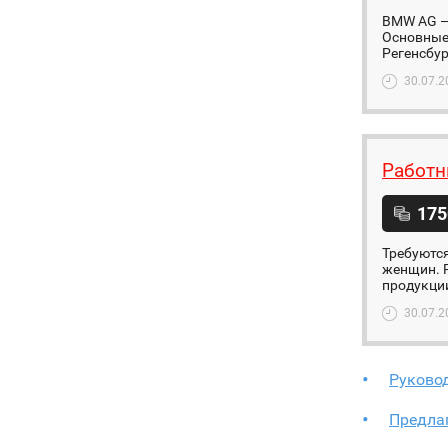
BMW AG — 
Основные
Регенсбур
30.07.2
Работн
175
Требуются
женщин. Р
продукции
30.07.2
Руково
Предлаг