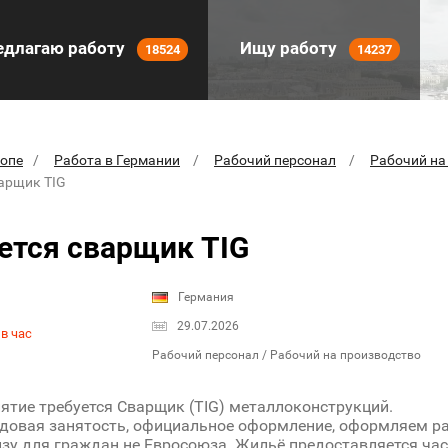
длагаю работу
Ищу работу
18524
14237
ропе
Работа в Германии
Рабочий персонал
Рабочий на
варщик TIG
ется сварщик TIG
Германия
29.07.2026
в час
Рабочий персонал / Рабочий на производство
ятие требуется Сварщик (TIG) металлоконструкций.
довая занятость, официальное оформление, оформляем ра
зу для граждан не Евросоюза. Жильё предоставляется час