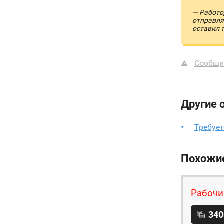
— Работо
отправля
оставил 
Сообщи
Другие 
Требуе
Похожи
Рабочи
340