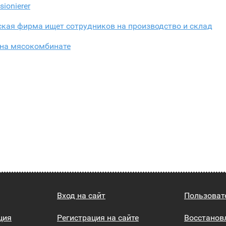
ionierer
кая фирма ищет сотрудников на производство и склад
 на мясокомбинате
Вход на сайт
Пользоват
ция
Регистрация на сайте
Восстанов