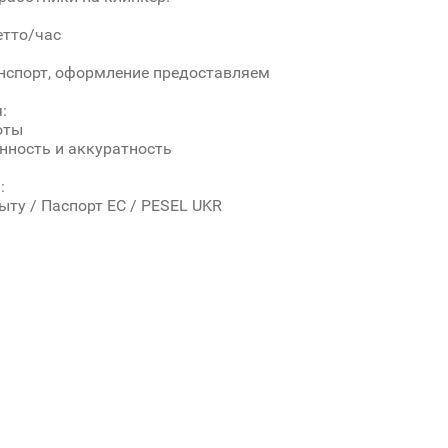
етто/час
нспорт, оформление предоставляем
:
оты
енность и аккуратность
:
быту / Паспорт ЕС / PESEL UKR