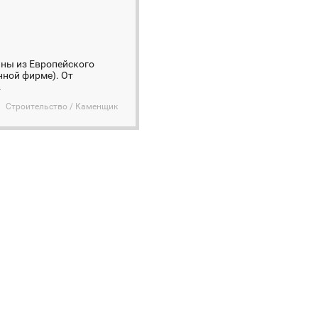
ны из Европейского
нной фирме). От
.
Строительство / Каменщик