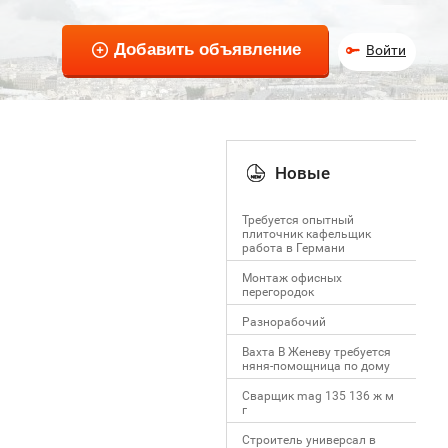
Войти
Новые
Требуется опытный
плиточник кафельщик
работa в Германи
Mонтаж офисных
перегородок
Разнорабочий
Вахта В Женеву требуется
няня-помощница по дому
Сварщик mag 135 136 ж м
г
Строитель универсал в