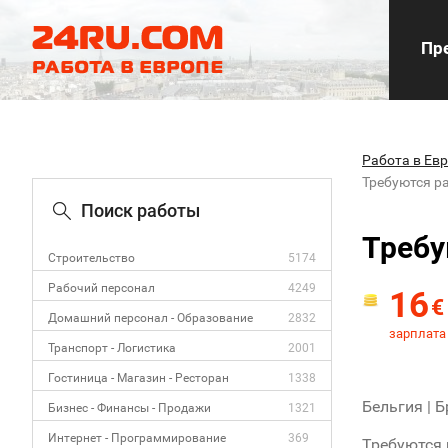
Пре
Работа в Ев
Требуются р
Поиск работы
Требу
Строительство
5174
Рабочий персонал
4249
16
€
Домашний персонал - Образование
2832
зарплата 
Транспорт - Логистика
2001
Гостиница - Магазин - Ресторан
1338
Бельгия | 
Бизнес - Финансы - Продажи
1321
Интернет - Программирование
369
Требуются 