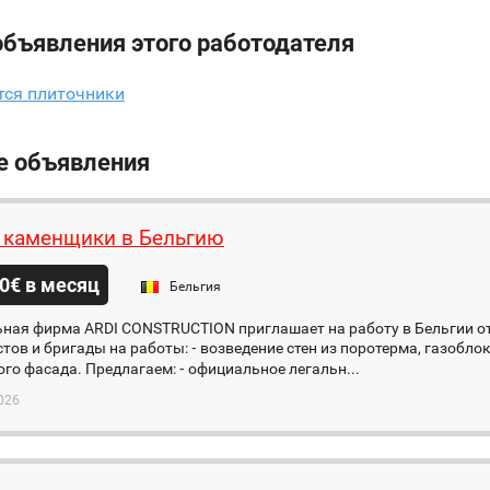
объявления этого работодателя
тся плиточники
е объявления
каменщики в Бельгию
0€ в месяц
Бельгия
ьная фирма ARDI CONSTRUCTION приглашает на работу в Бельгии 
тов и бригады на работы: ⁃ возведение стен из поротерма, газоблок
го фасада. Предлагаем: ⁃ официальное легальн...
026