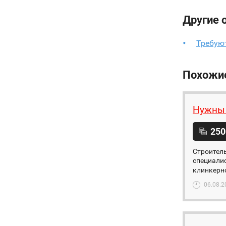
Другие 
Требую
Похожи
Нужны 
250
Строител
специалис
клинкерно
06.08.2