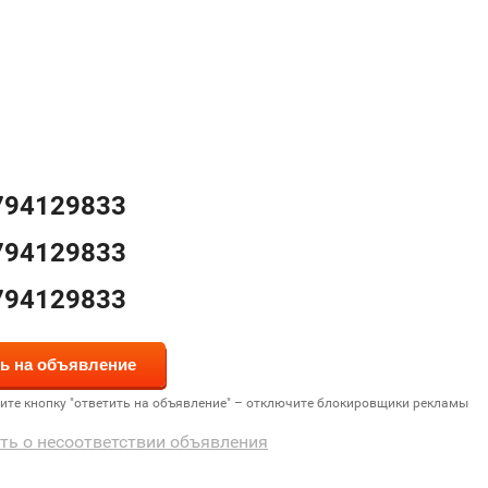
794129833
794129833
794129833
дите кнопку "ответить на объявление" – отключите блокировщики рекламы
ть о несоответствии объявления