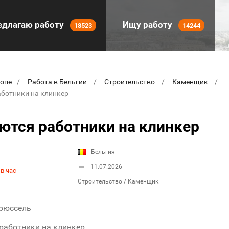
длагаю работу
Ищу работу
18523
14244
ропе
Работа в Бельгии
Строительство
Каменщик
аботники на клинкер
ются работники на клинкер
Бельгия
11.07.2026
в час
Строительство / Каменщик
Брюссель
работники на клинкер.