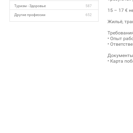
Туризм - Здоровье
587
15 – 17 € н
Другие профессии
652
Жильё, тра
Требования
• Опыт раб
• Ответств
Документы
• Карта по