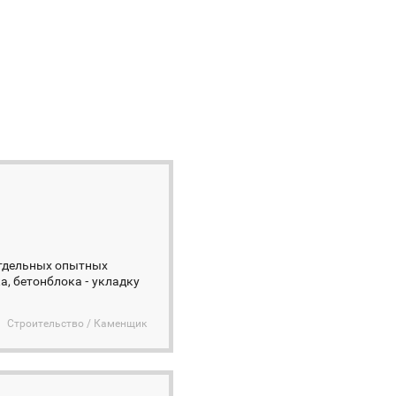
отдельных опытных
а, бетонблока ⁃ укладку
Строительство / Каменщик