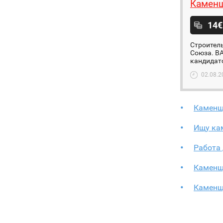
Каменщ
14€
Строител
Союза. ВА
кандидато
02.08.2
Каменщ
Ищу ка
Работа
Каменщ
Каменщ