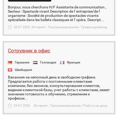
Bonjour, nous cherchons H/F Assistante de communication ,
Secteur : Spectacle vivant Description de l' entreprise/de l'
organisme : Société de production de spectacles vivants
spécialisée dans les ballets classiques et l' opéra. Descript...
30.07.2026
Интернет - Программирование / График-дизайнер
Сотрудник в офис
Германия
Голландия
Франция
Швейцария
Вакансия на неполный день в свободном графике.
Предлагается работа с постоянными клиентами
компании, без звонков, консультирование клиентов,
ведение клиентской базы, учет работы с клиентами, имеет
значение готовность к обучению, стремление к
професси...
29.07.2026
Интернет - Программирование / Работа на дому