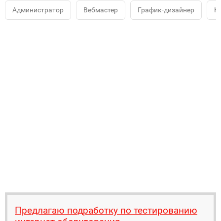
Администратор
Вебмастер
График-дизайнер
К
Предлагаю подработку по тестированию