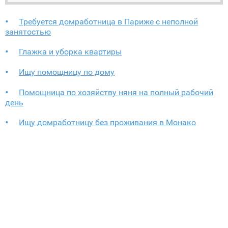
Требуется домработница в Париже с неполной
занятостью
Глажка и уборка квартиры
Ищу помощницу по дому
Помощница по хозяйству няня на полный рабочий
день
Ищу домработницу без проживания в Монако