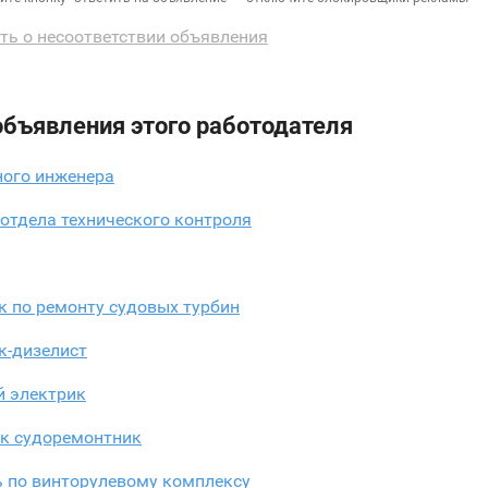
ть о несоответствии объявления
объявления этого работодателя
ного инженера
отдела технического контроля
к по ремонту судовых турбин
к-дизелист
й электрик
к судоремонтник
ь по винторулевому комплексу