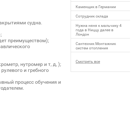
Каменщик в Германии
Сотрудник склада
закрытиями судна.
Нужна няня к мальчику 4
года в Ниццу далее в
;
Лондон
дет преимуществом);
Сантехник Монтажник
равлического
систем отопления
Смотреть все
метр, нутромер и т, д, );
рулевого и гребного
ывный процесс обучения и
тодателем.