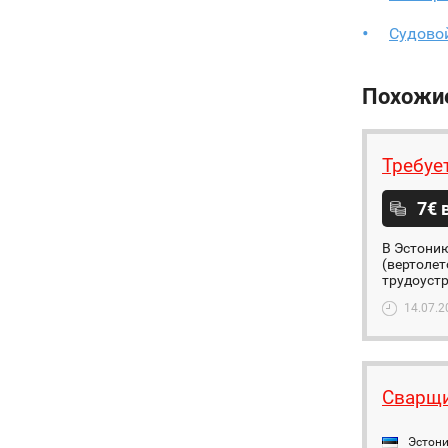
Судово
Похожи
Требуе
7€ 
В Эстони
(вертолет
трудоуст
14.07.2
Сварщи
Эстон