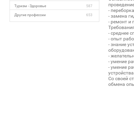
проведение
Туризм - Здоровье
587
- переборк
Другие профессии
653
- замена г
- ремонт и
Требования
- среднее 
- опыт раб
- знание у
оборудован
- желатель
- умение р
- умение р
устройства
Со своей с
обмена опы