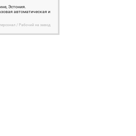
не, Эстония.
газовая автоматическая и
персонал / Рабочий на завод