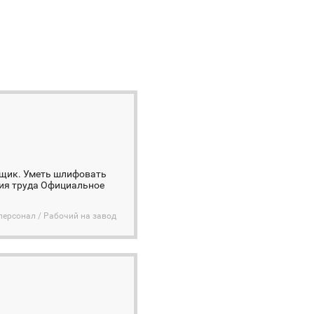
вщик. Уметь шлифовать
вия труда Официальное
персонал / Рабочий на завод