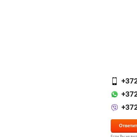
+37
+37
+37
Если Вы не ви