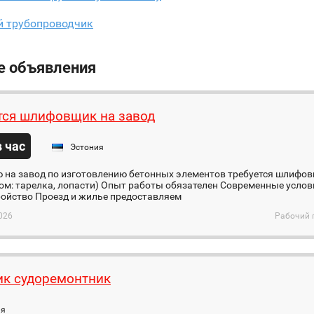
й трубопроводчик
е объявления
тся шлифовщик на завод
в час
Эстония
ю на завод по изготовлению бетонных элементов требуется шлифо
ом: тарелка, лопасти) Опыт работы обязателен Современные усло
ройство Проезд и жилье предоставляем
026
Рабочий 
к судоремонтник
ия