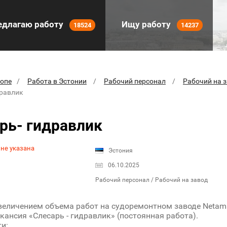
длагаю работу
Ищу работу
18524
14237
ропе
Работа в Эстонии
Рабочий персонал
Рабочий на 
дравлик
рь- гидравлик
 не указана
Эстония
06.10.2025
Рабочий персонал / Рабочий на завод
увеличением объема работ на судоремонтном заводе Netama
кансия «Слесарь - гидравлик» (постоянная работа).
и: