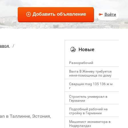
Войти
завод
Новые
Разнорабочий
Вахта В Женеву требуется
няня-помощница по дому
Сварщик mag 135 136 ж м
г
Строитель универсал в
Германии
Подсобный рабочий на
стройку в Германии
n в Таллинне, Эстония,
Машинист экскаватора в
Нидерландах