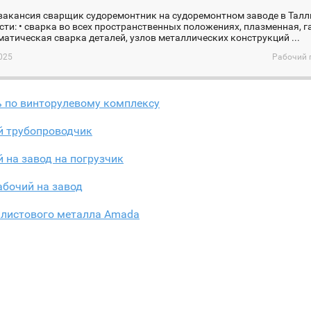
акансия сварщик судоремонтник на судоремонтном заводе в Талли
ти: • сварка во всех пространственных положениях, плазменная, 
атическая сварка деталей, узлов металлических конструкций ...
025
Рабочий 
ь по винторулевому комплексу
й трубопроводчик
 на завод на погрузчик
абочий на завод
 листового металла Amada