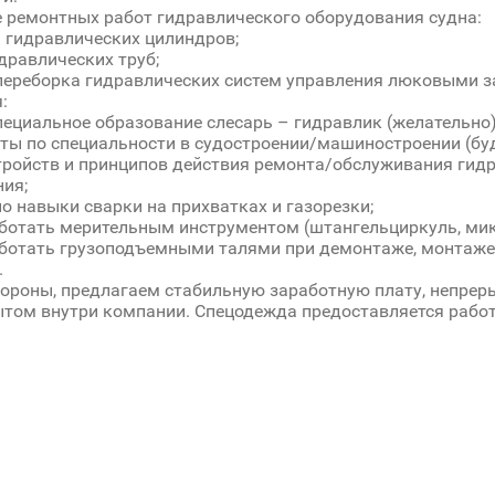
 ремонтных работ гидравлического оборудования судна:
а гидравлических цилиндров;
идравлических труб;
 переборка гидравлических систем управления люковыми 
:
специальное образование слесарь – гидравлик (желательно)
оты по специальности в судостроении/машиностроении (бу
стройств и принципов действия ремонта/обслуживания гид
ия;
но навыки сварки на прихватках и газорезки;
аботать мерительным инструментом (штангельциркуль, микро
аботать грузоподъемными талями при демонтаже, монтаже 
.
тороны, предлагаем стабильную заработную плату, непрер
том внутри компании. Спецодежда предоставляется рабо