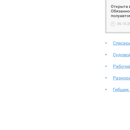
Открыта в
Обязаннос
полуавтом
06.10.2
Слесар
Судово
Рабочий
Разнор
Гибщик