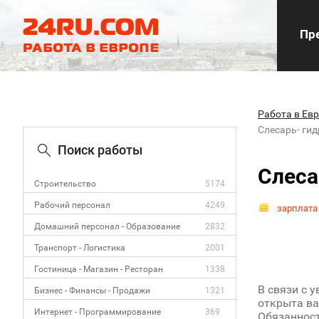
Пре
Работа в Ев
Слесарь- ги
Поиск работы
Слеса
Строительство
5174
Рабочий персонал
4249
зарплата
Домашний персонал - Образование
2832
Транспорт - Логистика
2001
Гостиница - Магазин - Ресторан
1338
В связи с 
Бизнес - Финансы - Продажи
1321
открыта ва
Интернет - Программирование
369
Обязанност