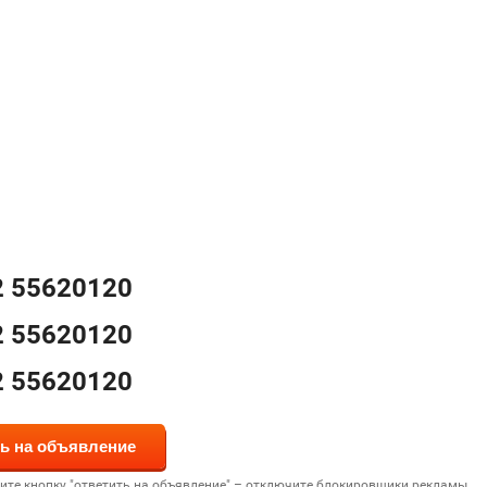
2 55620120
2 55620120
2 55620120
дите кнопку "ответить на объявление" – отключите блокировщики рекламы