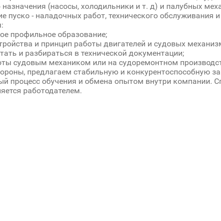
 назначения (насосы, холодильники и т. д) и палубных мех
ие пуско - наладочных работ, технического обслуживания и
:
кое профильное образование;
стройства и принцип работы двигателей и судовых механиз
итать и разбираться в технической документации;
оты судовым механиком или на судоремонтном производств
тороны, предлагаем стабильную и конкурентоспособную за
й процесс обучения и обмена опытом внутри компании. 
яется работодателем.