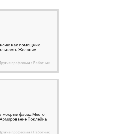
ансию как помощник
уальность Желание
Другие профессии / Работник
на мокрый фасад Место
. Армирование Поклейка
Другие профессии / Работник