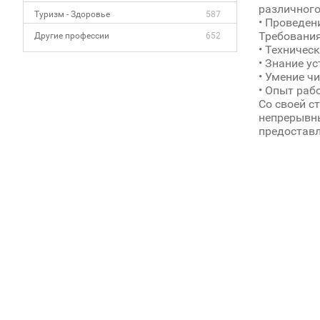
различного
Туризм - Здоровье
587
• Проведен
Требования
Другие профессии
652
• Техничес
• Знание у
• Умение ч
• Опыт раб
Со своей с
непрерывны
предоставл