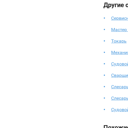
Другие 
Сервис
Мастер 
Токарь
Механи
Судово
Сварщи
Слесар
Слесарь
Судово
Похожи