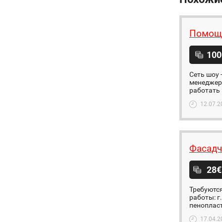
Помощ
100
Сеть шоу
менеджера
работать 
12.07.2
Фасадч
28€
Требуются
работы: г
пенопласт
17.04.2