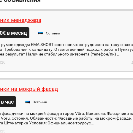
ник менеджера
0€ в месяц
Эстония
 - румов одежды EMA SHORT ищет новых сотрудников на такую вак
. Требования к кандидату: Ответственный подход к работе Пункт
на результат Наличие стабильного интернета (телефон/пк) ...
026
ики на мокрый фасад
 в час
Эстония
 фасадчики на мокрый фасад в город Võru. Вакансия: Фасадчики 
. Võru, Эстония. Обязанности: Фасадные работы на мокром фасаде
а Штукатурка Условия: Официальное трудоус...
025