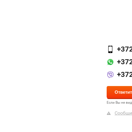
+37
+37
+37
Если Вы не ви
Сообщи