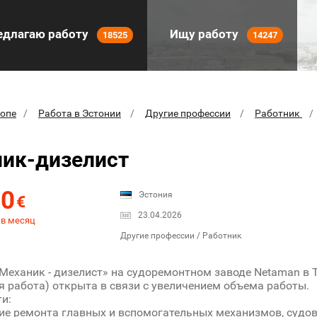
длагаю работу
Ищу работу
18525
14247
ропе
Работа в Эстонии
Другие профессии
Работник
ик-дизелист
00
Эстония
€
23.04.2026
 в месяц
Другие профессии / Работник
Механик - дизелист» на судоремонтном заводе Netaman в 
я работа) открыта в связи с увеличением объема работы.
и:
ие ремонта главных и вспомогательных механизмов, судо