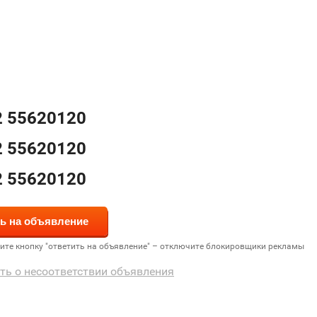
2 55620120
2 55620120
2 55620120
дите кнопку "ответить на объявление" – отключите блокировщики рекламы
ть о несоответствии объявления