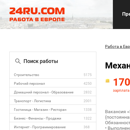
Пре
Работа в Ев
Поиск работы
Механ
Строительство
5175
17
Рабочий персонал
4250
зарплата
Домашний персонал - Образование
2832
Транспорт - Логистика
2001
Гостиница - Магазин - Ресторан
1338
Вакансия «
(постоянна
Бизнес - Финансы - Продажи
1322
Обязанност
Интернет - Программирование
368
• Выполнен