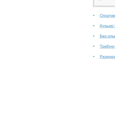
Спорти
Курьер
Без опы
Требую
Разнор