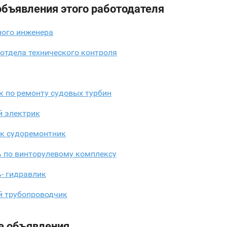
объявления этого работодателя
ного инженера
отдела технического контроля
к по ремонту судовых турбин
й электрик
к судоремонтник
ь по винторулевому комплексу
- гидравлик
й трубопроводчик
е объявления