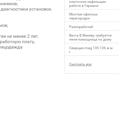
плиточник кафельщик
анизмов;
работa в Германи
 диагностики установок.
Mонтаж офисных
перегородок
мов;
Разнорабочий
Вахта В Женеву требуется
е не менее 2 лет.
няня-помощница по дому
работную плату,
Спецодежда
Сварщик mag 135 136 ж м
г
Смотреть все