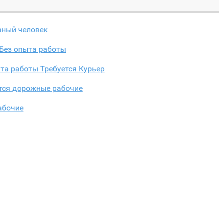
вный человек
 Без опыта работы
та работы Требуется Курьер
тся дорожные рабочие
абочие