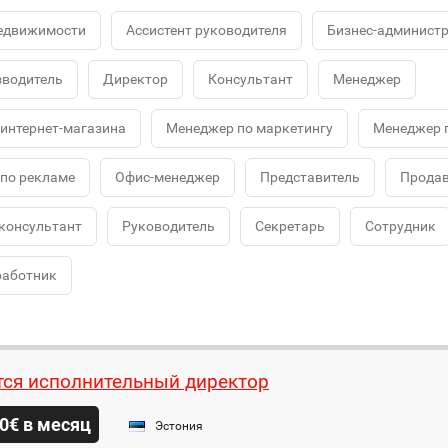
недвижимости
Ассистент руководителя
Бизнес-админист
водитель
Директор
Консультант
Менеджер
интернет-магазина
Менеджер по маркетингу
Менеджер 
по рекламе
Офис-менеджер
Представитель
Продав
консультант
Руководитель
Секретарь
Сотрудник
работник
тся исполнительный директор
0€ в месяц
Эстония