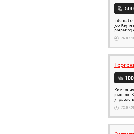
500
Internatio
job Key re
preparing 
26.07.2
Торгов
100
Компания
рынках. К
управлени
23.07.2