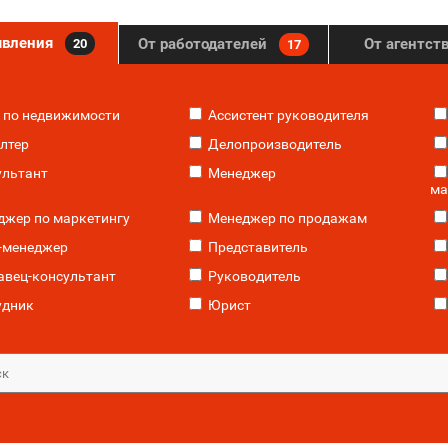
явления
От работодателей
От агентст
20
17
 по недвижимости
Ассистент руководителя
лтер
Делопроизводитель
льтант
Менеджер
ма
жер по маркетингу
Менеджер по продажам
-менеджер
Представитель
вец-консультант
Руководитель
удник
Юрист