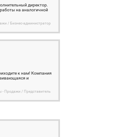
полнительный директор.
 работы на аналогичной
дажи / Бизнес-администратор
риходите к нам! Компания
азвивающаяся и
ы - Продажи / Представитель