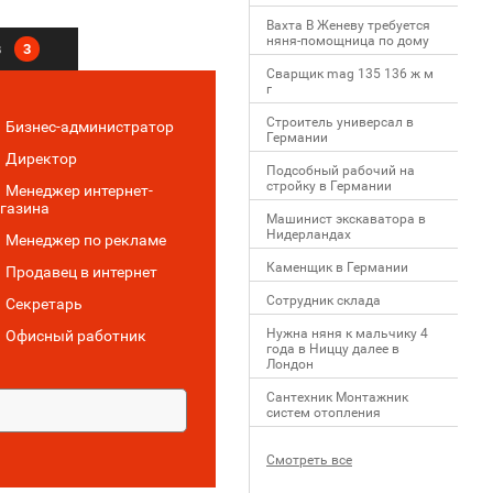
Вахта В Женеву требуется
няня-помощница по дому
в
3
Сварщик mag 135 136 ж м
г
Строитель универсал в
Бизнес-администратор
Германии
Директор
Подсобный рабочий на
стройку в Германии
Менеджер интернет-
газина
Машинист экскаватора в
Нидерландах
Менеджер по рекламе
Каменщик в Германии
Продавец в интернет
Сотрудник склада
Секретарь
Нужна няня к мальчику 4
Офисный работник
года в Ниццу далее в
Лондон
Сантехник Монтажник
систем отопления
Смотреть все