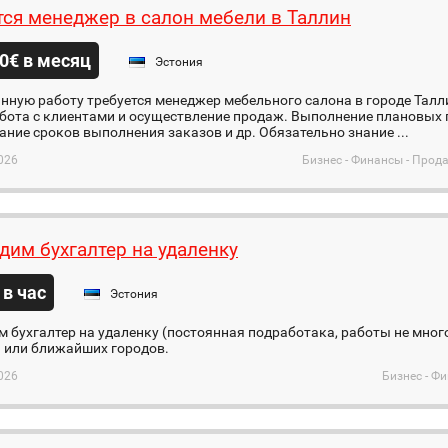
тся менеджер в салон мебели в Таллин
0€ в месяц
Эстония
нную работу требуется менеджер мебельного салона в городе Талли
бота с клиентами и осуществление продаж. Выполнение плановых 
ние сроков выполнения заказов и др. Обязательно знание ...
026
Бизнес - Финансы - Про
дим бухгалтер на удаленку
 в час
Эстония
 бухгалтер на удаленку (постоянная подработака, работы не мног
 или ближайших городов.
026
Бизнес - Ф