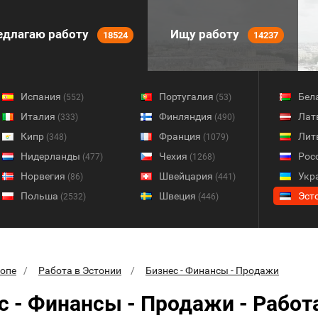
длагаю работу
Ищу работу
18524
14237
Испания
Португалия
Бел
(552)
(53)
Италия
Финляндия
Лат
(333)
(490)
Кипр
Франция
Лит
(348)
(1079)
Нидерланды
Чехия
Рос
(477)
(1268)
Норвегия
Швейцария
Укр
(86)
(441)
Польша
Швеция
Эст
(2532)
(446)
ропе
Работа в Эстонии
Бизнес - Финансы - Продажи
с - Финансы - Продажи - Работ