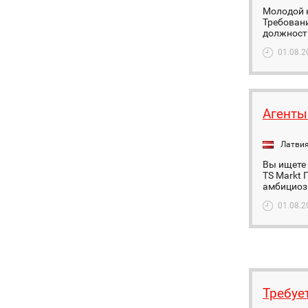
Молодой 
Требовани
должности
01.08.2
Агенты
Латви
Вы ищете 
TS Markt 
амбициозн
01.08.2
Требуе