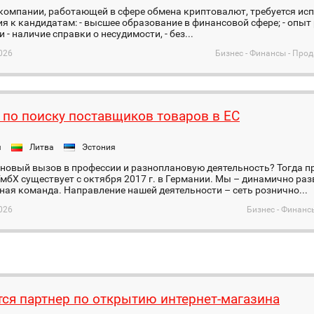
компании, работающей в сфере обмена криптовалют, требуется ис
я к кандидатам: - высшее образование в финансовой сфере; - опыт
 - наличие справки о несудимости, - без...
026
Бизнес - Финансы - Про
 по поиску поставщиков товаров в ЕС
я
Литва
Эстония
новый вызов в профессии и разноплановую деятельность? Тогда п
ГмбХ существует с октября 2017 г. в Германии. Мы – динамично р
ая команда. Направление нашей деятельности – сеть рознично...
026
Бизнес - Финанс
тся партнер по открытию интернет-магазина