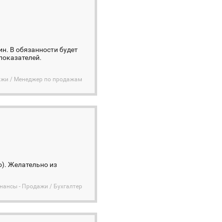
н. В обязанности будет
показателей.
дажи / Менеджер по продажам
о). Желательно из
инансы - Продажи / Бухгалтер