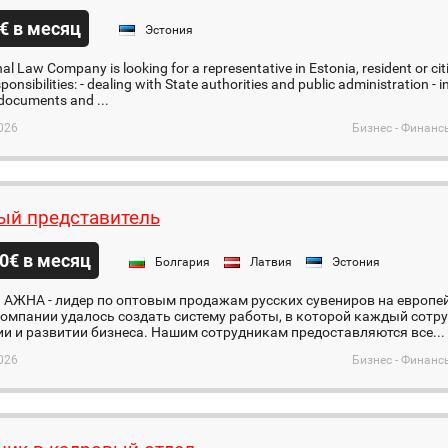
€ в месяц
Эстония
nal Law Company is looking for a representative in Estonia, resident or cit
sponsibilities: - dealing with State authorities and public administration 
documents and ...
026
Бизнес - Финанс
ый представитель
0€ в месяц
Болгария
Латвия
Эстония
 АЖНА - лидер по оптовым продажам русских сувениров на европе
омпании удалось создать систему работы, в которой каждый сотру
и и развитии бизнеса. Нашим сотрудникам предоставляются все...
026
Бизнес - Финанс