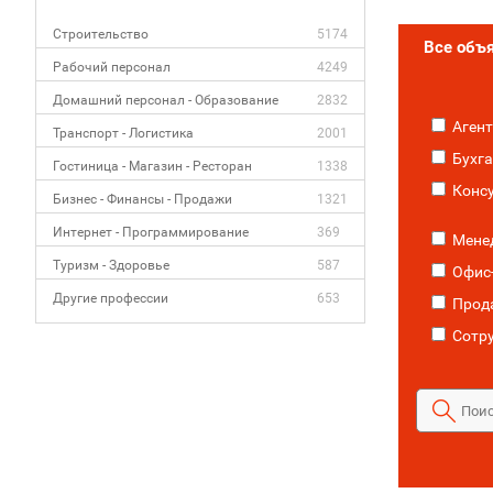
Строительство
5174
Все объ
Рабочий персонал
4249
Домашний персонал - Образование
2832
Агент
Транспорт - Логистика
2001
Бухга
Гостиница - Магазин - Ресторан
1338
Консу
Бизнес - Финансы - Продажи
1321
Интернет - Программирование
369
Менед
Туризм - Здоровье
587
Офис
Другие профессии
653
Прода
Сотр