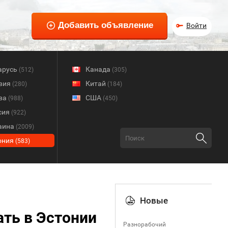
Войти
арусь
Канада
(512)
(305)
вия
Китай
(280)
(184)
ва
США
(988)
(450)
сия
(922)
аина
(2009)
ония
(583)
Новые
ать в Эстонии
Разнорабочий