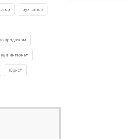
ратор
Бухгалтер
по продажам
ец в интернет
Юрист