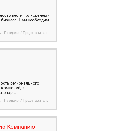
жность вести полноценный
я бизнеса. Нам необходим
ы - Продажи / Представитель
ость регионального
 компаний, и
ценар...
ы - Продажи / Представитель
кую Компанию