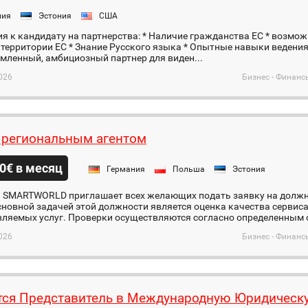
ния
Эстония
США
я к кандидату на партнерства: * Наличие гражданства ЕС * возмо
 территории ЕС * Знание Русского языка * Опытные навыки ведени
мленный, амбициозный партнер для виден...
026
Бизнес - Финанс
 региональным агентом
0€ в месяц
Германия
Польша
Эстония
 SMARTWORLD приглашает всех желающих подать заявку на должн
сновной задачей этой должности является оценка качества сервиса
ляемых услуг. Проверки осуществляются согласно определенным с
026
Бизнес - Финанс
тся Представитель в Международную Юридичес