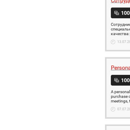
Сoтруд
100
Сотрудник
специальн
качества:
13.07.2
Persona
100
A personal 
purchase o
meetings, t
07.07.2