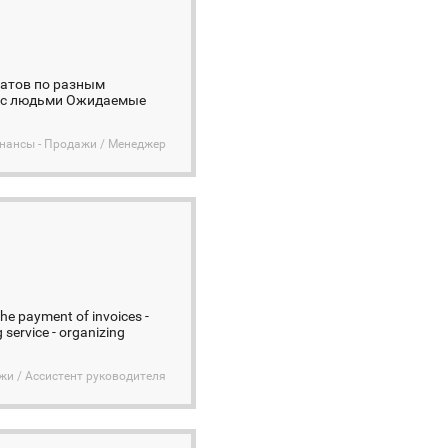
датов по разным
ся с людьми Ожидаемые
инансы - Продажи / Менеджер
 the payment of invoices -
 service - organizing
жи / Ассистент руководителя