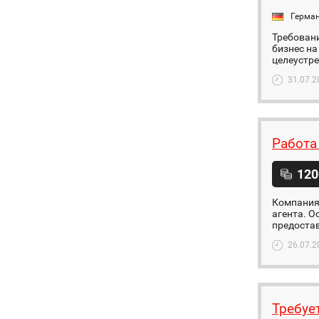
Герма
Требовани
бизнес на
целеустре
31.07.2
Работа
120
Компания
агента. О
предостав
26.07.2
Требуе