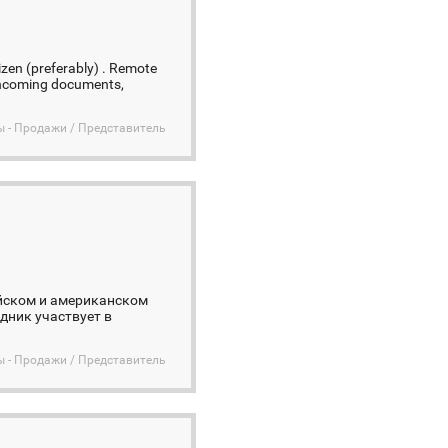
izen (preferably) . Remote
- incoming documents,
ы - Продажи / Представитель
йском и американском
дник участвует в
ы - Продажи / Представитель