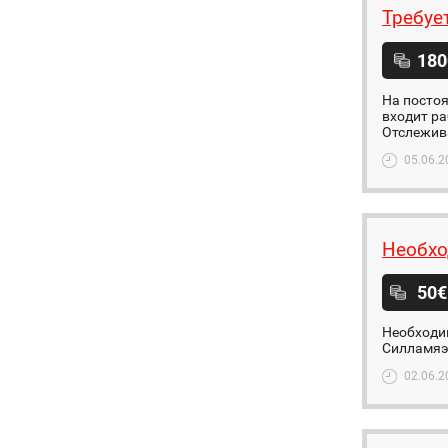
Требуе
180
На постоя
входит ра
Отслежива
05.06.2
Необхо
50€
Необходим
Силламяэ
02.06.2