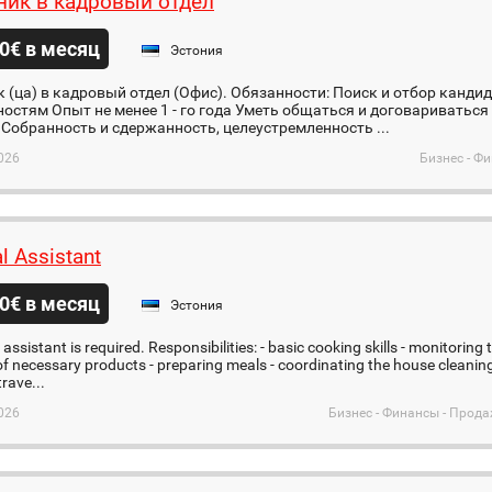
ник в кадровый отдел
0€ в месяц
Эстония
 (ца) в кадровый отдел (Офис). Обязанности: Поиск и отбор канди
остям Опыт не менее 1 - го года Уметь общаться и договаривать
 Собранность и сдержанность, целеустремленность ...
026
Бизнес - Ф
l Assistant
0€ в месяц
Эстония
assistant is required. Responsibilities: - basic cooking skills - monitoring
f necessary products - preparing meals - coordinating the house cleaning
rave...
026
Бизнес - Финансы - Прода