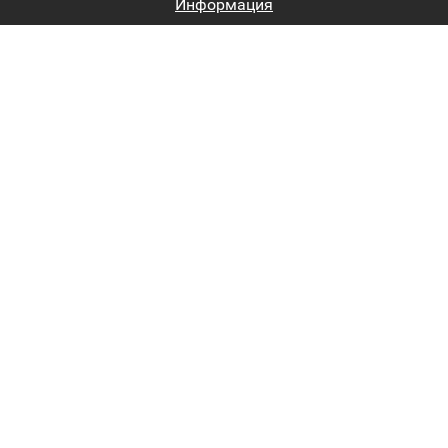
Информация
Биржи труда
Вход на сайт
Регистрация на сайте
Каталог
Пользовательское соглашение
Восстановление пароля
Реклама на сайте