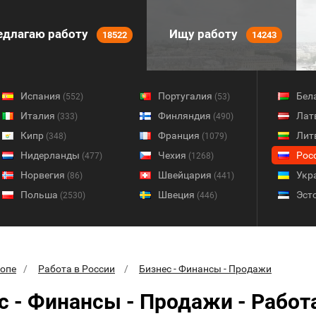
длагаю работу
Ищу работу
18522
14243
Испания
Португалия
Бел
(552)
(53)
Италия
Финляндия
Лат
(333)
(490)
Кипр
Франция
Лит
(348)
(1079)
Нидерланды
Чехия
Рос
(477)
(1268)
Норвегия
Швейцария
Укр
(86)
(441)
Польша
Швеция
Эст
(2530)
(446)
ропе
Работа в России
Бизнес - Финансы - Продажи
с - Финансы - Продажи - Работ