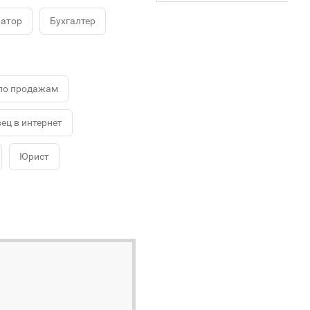
ратор
Бухгалтер
по продажам
ец в интернет
Юрист