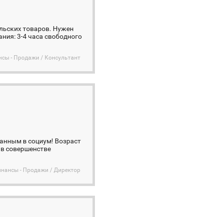
льских товаров. Нужен
ния: 3-4 часа свободного
нсы - Продажи / Консультант
анным в социум! Возраст
а в совершенстве
инансы - Продажи / Директор