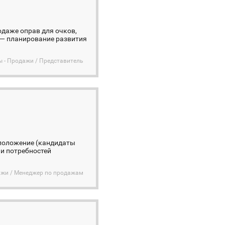
даже оправ для очков,
 — планирование развития
ы - Продажи / Представитель
оположение (кандидаты
и потребностей
дажи / Менеджер по продажам