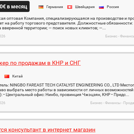
0€ в месяц
Германия
Швейцария
Россия
ая оптовая Компания, специализирующаяся на производстве и про
т на работу торгового представителя. Должностные обязанности:
 вверенной территории; — поиск новых клиентов; —...
026
Бизнес - Финанс
ер по продажам в КНР и СНГ
я
Китай
тель: NINGBO FAREAST TECH CATALYST ENGINEERING CO., LTD Мест
во выбрать место работы в зависимости от личных возможностей 
: • Центральный офис: Нинбо, провинция Чжэцзян, КНР • Предс...
026
Бизнес - Финансы - Про
тся консультант в интернет магазин