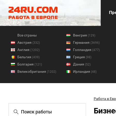
Пре
Все страны
Венгрия
(129)
Австрия
Германия
(332)
(3696)
Англия
Голландия
(1202)
(477)
Бельгия
Греция
(439)
(98)
Болгария
Дания
(121)
(52)
Великобритания
Ирландия
(1202)
(48)
Работа в Ев
Бизне
Поиск работы