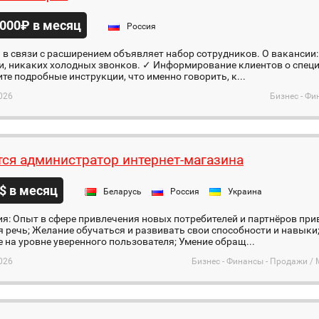
000₽ в месяц
Россия
в связи с расширением объявляет набор сотрудников. О вакансии
и, никаких холодных звонков. ✓ Информирование клиентов о спец
те подробные инструкции, что именно говорить, к...
026
Бизнес - Фи
тся администратор интернет-магазина
$ в месяц
Беларусь
Россия
Украина
я: Опыт в сфере привлечения новых потребителей и партнёров прив
 речь; Желание обучаться и развивать свои способности и навыки
е на уровне уверенного пользователя; Умение обращ...
026
Бизнес - Финансы - Продажи /