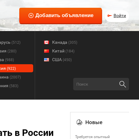
Войти
арусь
Канада
(512)
(305)
вия
Китай
(280)
(184)
ва
США
(988)
(450)
сия
(922)
аина
(2007)
ония
(583)
Новые
ать в России
Требуется опытный