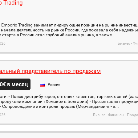
 Trading
я
Emporio Trading занимает лидирующие позиции на рынке инвестиций
начала деятельность на рынке России, где показала себя надежн
 старта в России стал глубокий анализ рынка, а также...
026
Бизнес - Ф
альный представитель по продажам
0€ в месяц
Россия
ти: • Поиск дистрибуторов, оптовых клиентов, торговых сетей (за
продукции компании «Хемако» в Болгарии) • Презентация продукц
• Сопровождение и контроль продаж (Мерчандайзинг - в...
026
Бизнес - Финансы - Про