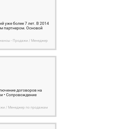
 уже более 7 лет. В 2014
ым партнером. Основой
инансы - Продажи / Менеджер
ключение договоров на
ии • Сопровождение
дажи / Менеджер по продажам