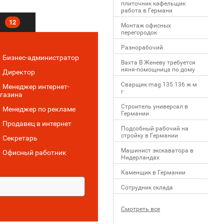
плиточник кафельщик
работa в Германи
в
12
Mонтаж офисных
перегородок
Разнорабочий
Бизнес-администратор
Вахта В Женеву требуется
няня-помощница по дому
Директор
Сварщик mag 135 136 ж м
Менеджер интернет-
г
газина
Строитель универсал в
Менеджер по рекламе
Германии
Продавец в интернет
Подсобный рабочий на
стройку в Германии
Секретарь
Машинист экскаватора в
Офисный работник
Нидерландах
Каменщик в Германии
Сотрудник склада
Смотреть все