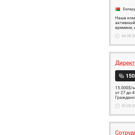
Белар
Наша ком
активный 
времени, 
06.08.2
Директ
150
15.000$/м
от 27 до 
Гражданст
05.08.2
Сотруд