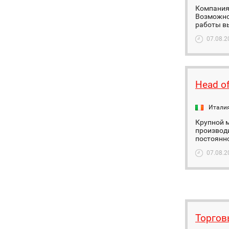
Компания 
Возможнос
работы вы
07.08.2
Head of
Итали
Крупной 
производ
постоянно
07.08.2
Торгов