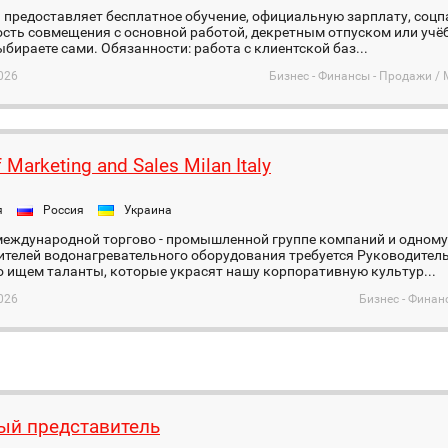
предоставляет бесплатное обучение, официальную зарплату, соцп
ть совмещения с основной работой, декретным отпуском или учёб
бираете сами. Обязанности: работа с клиентской баз...
026
Бизнес - Финансы - Продажи /
 Marketing and Sales Milan Italy
я
Россия
Украина
международной торгово - промышленной группе компаний и одному
ителей водонагревательного оборудования требуется Руководител
 ищем таланты, которые украсят нашу корпоративную культур...
026
Бизнес - Финан
ый представитель