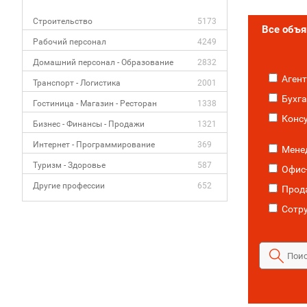
Строительство
5173
Все объ
Рабочий персонал
4249
Домашний персонал - Образование
2832
Агент
Транспорт - Логистика
2001
Бухга
Гостиница - Магазин - Ресторан
1338
Консу
Бизнес - Финансы - Продажи
1321
Интернет - Программирование
369
Менед
Туризм - Здоровье
587
Офис
Другие профессии
652
Прода
Сотр