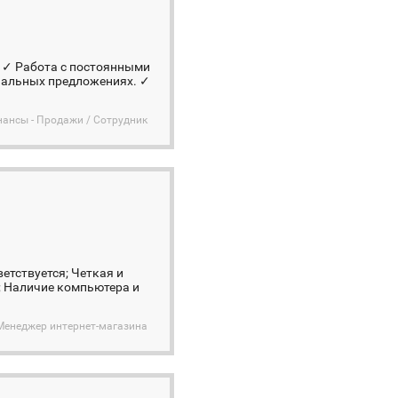
: ✓ Работа с постоянными
иальных предложениях. ✓
нансы - Продажи / Сотрудник
етствуется; Четкая и
; Наличие компьютера и
 Менеджер интернет-магазина