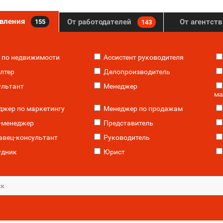
явления
От работодателей
От агентст
155
143
 по недвижимости
Ассистент руководителя
лтер
Делопроизводитель
льтант
Менеджер
ма
жер по маркетингу
Менеджер по продажам
-менеджер
Представитель
вец-консультант
Руководитель
удник
Юрист