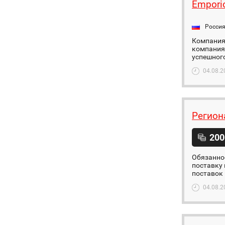
Emporio
Росси
Компания 
компания 
успешного
04.08.2
Регион
200
Обязаннос
поставку 
поставок 
04.08.2