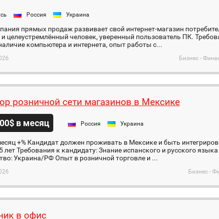
усь
Россия
Украина
пания прямых продаж развивает свой интернет-магазин потребите
и целеустремлённый человек, уверенный пользователь ПК. Требова
наличие компьютера и интернета, опыт работы с...
026
Бизнес - Фина
ор розничной сети магазинов в Мексике
00$ в месяц
Россия
Украина
есяц +% Кандидат должен проживать в Мексике и быть интегриров
45 лет Требования к кандидату: Знание испанского и русского язык
во: Украина/РФ Опыт в розничной торговле и ...
026
Бизнес - Ф
ник в офис