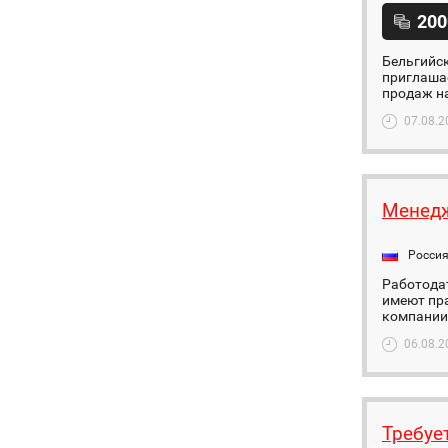
200
Бельгийск
приглашае
продаж на
07.08.2
Менедж
Росси
Работода
имеют пра
компании)
06.08.2
Требуе