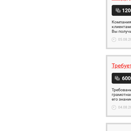
120
Компания 
клиентам
Вы получи
05.08.2
Требуе
600
Требовани
грамотная
его знани
04.08.2