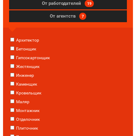
От работодателей
19
От агентств
7
Архитектор
Бетонщик
Гипсокартонщик
Жестянщик
Инженер
Каменщик
Кровельщик
Маляр
Монтажник
Отделочник
Плиточник