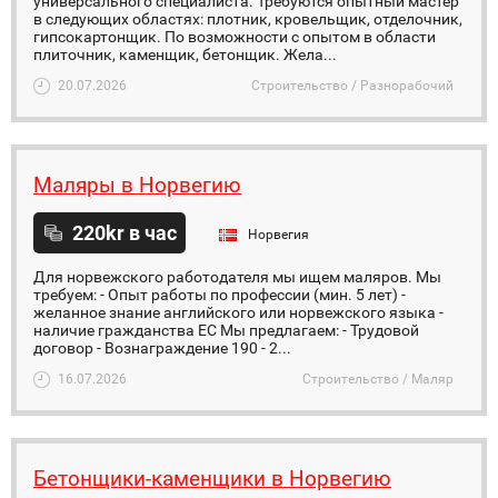
универсального специалиста. Требуются oпытный мастер
в следующих областях: плотник, кровельщик, отделочник,
гипсокартонщик. По возможности с опытом в области
плиточник, каменщик, бетонщик. Жела...
20.07.2026
Строительство / Разнорабочий
Маляры в Норвегию
220kr в час
Норвегия
Для норвежского работодателя мы ищем маляров. Мы
требуем: - Опыт работы по профессии (мин. 5 лет) -
желанное знание английского или норвежского языка -
наличие гражданства ЕС Мы предлагаем: - Трудовой
договор - Вознаграждение 190 - 2...
16.07.2026
Строительство / Маляр
Бетонщики-каменщики в Норвегию