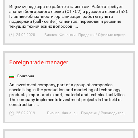
Ищем менеджера по работе с клиентом. Работа требует
знания болгарского языка (C1 - C2) и русского языка (Б2).
Главные обязанности: организация работы пункта
поддержки (call - center) клиентов, переводы и решение
текущих технических вопросов. ...
24.02.2020
Бизнес - Финансы - Продажи / Офис-менеджер
Foreign trade manager
Болгария
An investment company, part of a group of companies
specializing in the production and marketing of technology
products, import and export, material and technical activities.
The company implements investment projects in the field of
construction: ...
25.02.2019
Бизнес - Финансы - Продажи / Руководитель