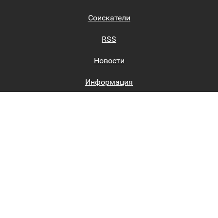
Соискатели
RSS
Новости
Информация
Биржи труда
Вход на сайт
Регистрация на сайте
Каталог
Пользовательское соглашение
Восстановление пароля