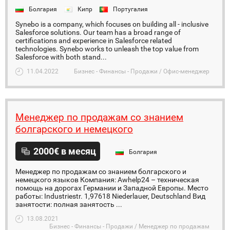
Болгария
Кипр
Португалия
Synebo is a company, which focuses on building all - inclusive
Salesforce solutions. Our team has a broad range of
certifications and experience in Salesforce related
technologies. Synebo works to unleash the top value from
Salesforce with both stand...
11.04.2022
Бизнес - Финансы - Продажи / Офис-менеджер
Менеджер по продажам со знанием
болгарского и немецкого
2000€ в месяц
Болгария
Менеджер по продажам со знанием болгарского и
немецкого языков Компания: Awhelp24 – техническая
помощь на дорогах Германии и Западной Европы. Место
работы: Industriestr. 1,97618 Niederlauer, Deutschland Вид
занятости: полная занятость ...
13.08.2021
Бизнес - Финансы - Продажи / Менеджер по продажам