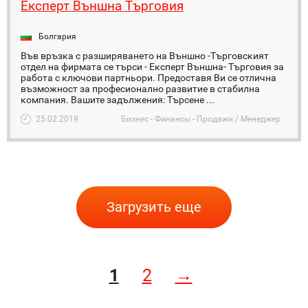
Eксперт Външна Търговия
Болгария
Във връзка с разширяването на Външно -Търговският
отдел на фирмата се търси - Eксперт Външна- Търговия за
работа с ключови партньори. Предоставя Ви се отлична
възможност за професионално развитие в стабилна
компания. Вашите задължения: Търсене ...
25.02.2019
Бизнес - Финансы - Продажи / Менеджер
Загрузить еще
1
2
→