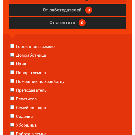
От работодателей
3
От агентств
0
Горничная в семью
Домработница
Няня
Повар в семью
Помощник по хозяйству
Преподаватель
Репетитор
Семейная пара
Сиделка
Уборщица
Работа в семье