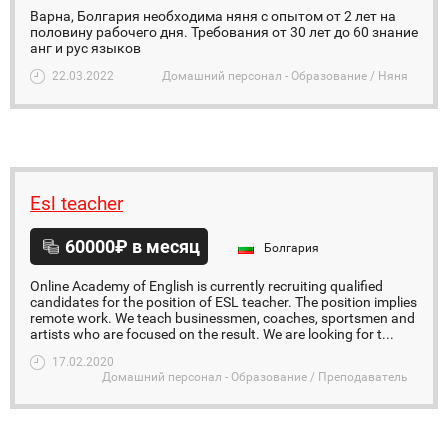
Варна, Болгария необходима няня с опытом от 2 лет на
половину рабочего дня. Требования от 30 лет до 60 знание
анг и рус языков
22.03.2022
Домашний персонал - Образование / Няня
Esl teacher
60000₽ в месяц
Болгария
Online Academy of English is currently recruiting qualified
candidates for the position of ESL teacher. The position implies
remote work. We teach businessmen, coaches, sportsmen and
artists who are focused on the result. We are looking for t...
17.02.2020
Домашний персонал - Образование / Преподаватель