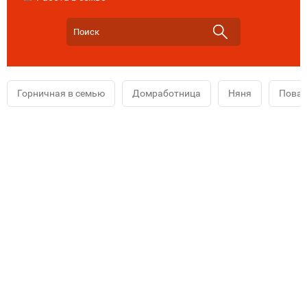
Горничная в семью
Домработница
Няня
Повар