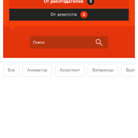
От работодателей
0
От агентств
0
Все
Аниматор
Ассистент
Ветеринар
Врач