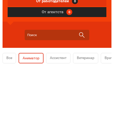
От работодателей
0
От агентств
0
Все
Ассистент
Ветеринар
Врач
Аниматор