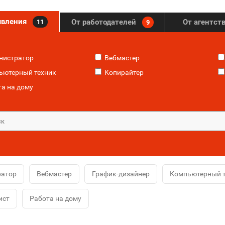
явления
От работодателей
От агентст
11
9
нистратор
Вебмастер
ютерный техник
Копирайтер
а на дому
ратор
Вебмастер
График-дизайнер
Компьютерный т
ист
Работа на дому