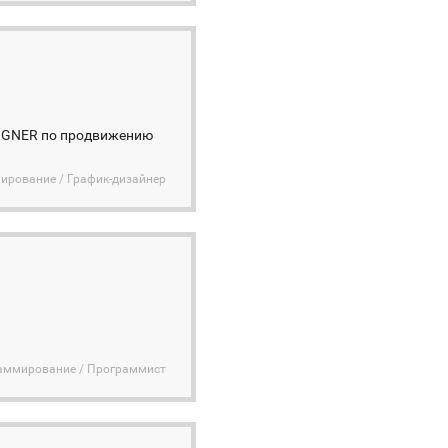
ESIGNER по продвижению
ирование / График-дизайнер
раммирование / Программист