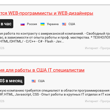
тся WEB-программисты и WEB-дизайнеры
 в час
Россия
Украина
США
ая работа по контракту с американской компанией. - Свободный гр
час, в зависимости от опыта работы и проф. мастерства. * ТЕХНОЛО
HTML/DHTML/ - C/C++ - C# - Flash - Jav...
026
Интернет - Прог
ия для работы в США IT специалистам
0$ в месяц
США
кую компанию требуется специалист в области программирования и
P, HTML, Javascript, CSS - Опыт работы в крупных IT отделах и IT к
026
Интернет - Прог