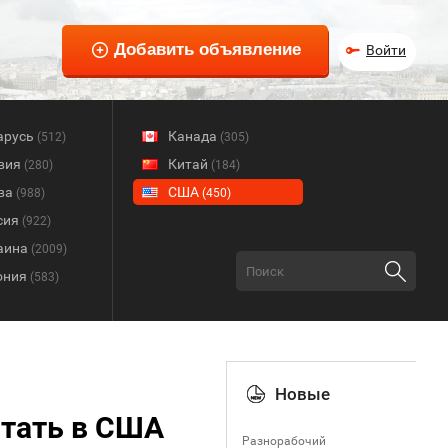
Войти
арусь
Канада
(512)
(305)
вия
Китай
(280)
(184)
ва
США
(988)
(450)
сия
(922)
аина
(2009)
ония
(583)
Новые
отать в США
Разнорабочий