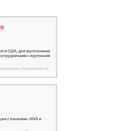
ов
ся в США, для выполнения
 сотрудничаем с крупными
ммирование / Администратор
ие с языками JAVA и