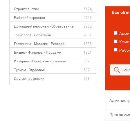
Строительство
5174
Все объ
Рабочий персонал
4249
Домашний персонал - Образование
2832
Адми
Транспорт - Логистика
2001
Компь
Гостиница - Магазин - Ресторан
1338
Работ
Бизнес - Финансы - Продажи
1321
Интернет - Программирование
369
Туризм - Здоровье
587
Другие профессии
653
Админист
Программ