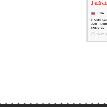
Требуе
США
НАША КО
для челов
помогает 
25.12.2