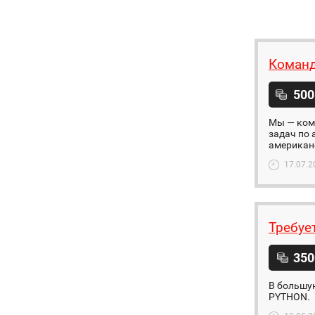
Команд
500
Мы — ком
задач по 
американс
17.07.2
Требуе
350
В большу
PYTHON.