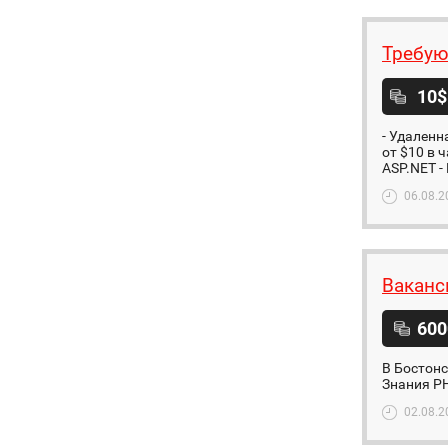
Требую
10$
- Удаленн
от $10 в 
ASP.NET - 
06.08.2
Ваканс
600
В Бостонс
Знания PH
02.08.2