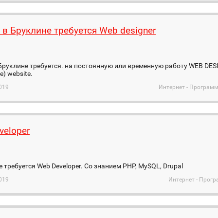
e в Бруклине требуется Web designer
в Бруклине требуется. на постоянную или временную работу WEB D
е) website.
019
Интернет - Программ
veloper
me требуется Web Developer. Со знанием PHP, MySQL, Drupal
019
Интернет - Прог