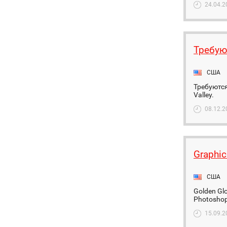
24.04.2
Требую
США
Требуются
Valley.
08.12.2
Graphic
США
Golden Glo
Photoshop,
15.09.2