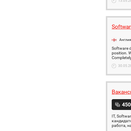
13.05.2
Softwar
Англи
Software d
position. W
Completely
30.05.2
Ваканс
450
IT, Softw
кандидато
работа, н