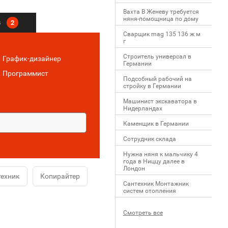
Вахта В Женеву требуется
няня-помощница по дому
в
2
Сварщик mag 135 136 ж м
г
Строитель универсал в
График-дизайнер
Германии
Программист
Подсобный рабочий на
стройку в Германии
Машинист экскаватора в
Нидерландах
Каменщик в Германии
Сотрудник склада
Нужна няня к мальчику 4
года в Ниццу далее в
Лондон
ехник
Копирайтер
Сантехник Монтажник
систем отопления
Смотреть все