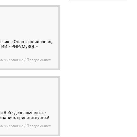
афик. - Оплата почасовая,
ГИИ: - PHP/MySQL -
раммирование / Программист
 Веб - девеломпента. -
омпаниях приветствуется!
раммирование / Программист