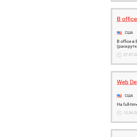
B offic
США
B office 
(раскрутк
27.07.2
Web De
США
На full-ti
12.04.2