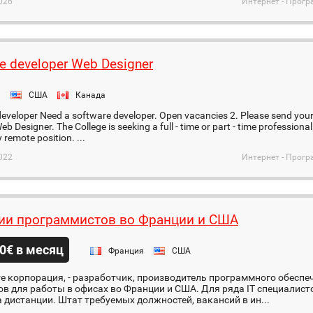
026
Интернет - Прог
e developer Web Designer
я
США
Канада
eveloper Need a software developer. Open vacancies 2. Please send your
eb Designer. The College is seeking a full - time or part - time profession
 remote position. ...
022
Интернет - Прог
ии программистов во Франции и США
0€ в месяц
Франция
США
are корпорация, - разработчик, производитель программного обесп
в для работы в офисах во Франции и США. Для ряда IT специалист
а дистанции. Штат требуемых должностей, вакансий в ин...