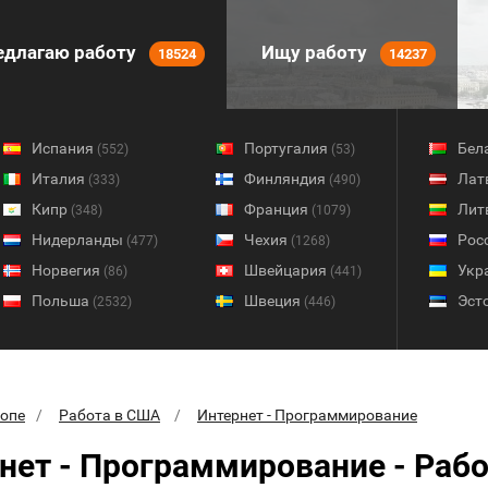
длагаю работу
Ищу работу
18524
14237
Испания
Португалия
Бел
(552)
(53)
Италия
Финляндия
Лат
(333)
(490)
Кипр
Франция
Лит
(348)
(1079)
Нидерланды
Чехия
Рос
(477)
(1268)
Норвегия
Швейцария
Укр
(86)
(441)
Польша
Швеция
Эст
(2532)
(446)
ропе
Работа в США
Интернет - Программирование
нет - Программирование - Раб