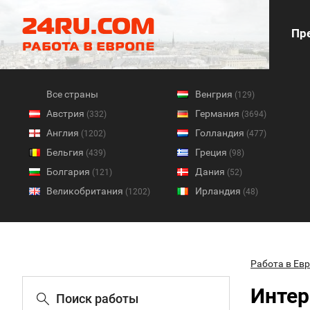
Пре
Все страны
Венгрия
(129)
Австрия
Германия
(332)
(3694)
Англия
Голландия
(1202)
(477)
Бельгия
Греция
(439)
(98)
Болгария
Дания
(121)
(52)
Великобритания
Ирландия
(1202)
(48)
Работа в Ев
Интер
Поиск работы