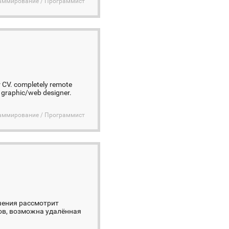
раммирование / Программист
 CV. completely remote
al graphic/web designer.
раммирование / Программист
ечения рассмотрит
ов, возможна удалённая