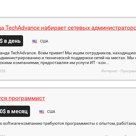
а TechAdvance набирает сетевых администратор
$ в день
США
анда TechAdvance. Всем привет! Мы ищем сотрудников, находящих
администрированию и технической поддержке сетей на местах. Мы
кими компаниями, предоставляя им услуги ИТ - кон...
026
Интернет - Програ
тся программист
0$ в месяц
США
ю software-компанию требуются программисты с опытом, работающ