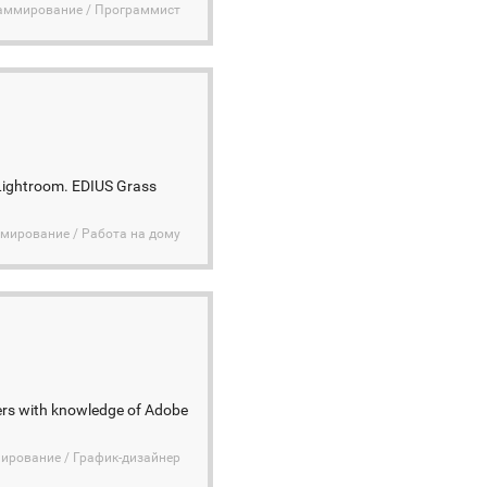
раммирование / Программист
Lightroom. EDIUS Grass
ммирование / Работа на дому
ers with knowledge of Adobe
ирование / График-дизайнер