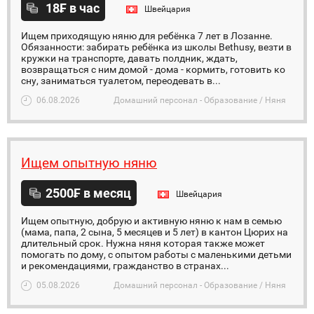
18₣ в час
Швейцария
Ищем приходящую няню для ребёнка 7 лет в Лозанне.
Обязанности: забирать ребёнка из школы Bethusy, везти в
кружки на транспорте, давать полдник, ждать,
возвращаться с ним домой - дома - кормить, готовить ко
сну, заниматься туалетом, переодевать в...
06.08.2026
Домашний персонал - Образование / Няня
Ищем опытную няню
2500₣ в месяц
Швейцария
Ищем опытную, добрую и активную няню к нам в семью
(мама, папа, 2 сына, 5 месяцев и 5 лет) в кантон Цюрих на
длительный срок. Нужна няня которая также может
помогать по дому, с опытом работы c маленькими детьми
и рекомендациями, гражданство в странах...
05.08.2026
Домашний персонал - Образование / Няня