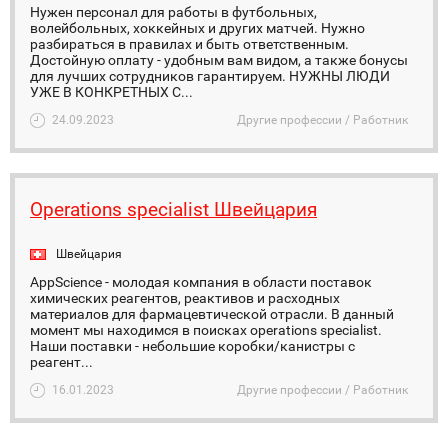
Нужен персонал для работы в футбольных,
волейбольных, хоккейных и других матчей. Нужно
разбираться в правилах и быть ответственным.
Достойную оплату - удобным вам видом, а также бонусы
для лучших сотрудников гарантируем. НУЖНЫ ЛЮДИ
УЖЕ В КОНКРЕТНЫХ С...
24.09.2023
Другие профессии / Работник
Operations specialist Швейцария
Швейцария
AppScience - молодая компания в области поставок
химических реагентов, реактивов и расходных
материалов для фармацевтической отрасли. В данный
момент мы находимся в поисках operations specialist.
Наши поставки - небольшие коробки/канистры с
реагент...
16.01.2023
Другие профессии / Работник