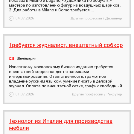
показах в Milano и Lugano; - художника по body-art; -
мастера по изготовлению фигур из воздушных шариков.
2. Для работы в Milano и Como требуется ...
04.07.2026
Другие профессии / Дизайнер
Требуется журналист, внештатный собкор
Швейцария
Известному московскому бизнес-изданию требуется
внештатный корреспондент с навыками
интервьюирования. Ответственность, грамотное
владение русским языком, умение писать в деловой
журнал. Оплата по внештатной сетке, график свободный.
01.07.2026
Другие профессии / Рекрутер
Технолог из Италии для производства
мебели