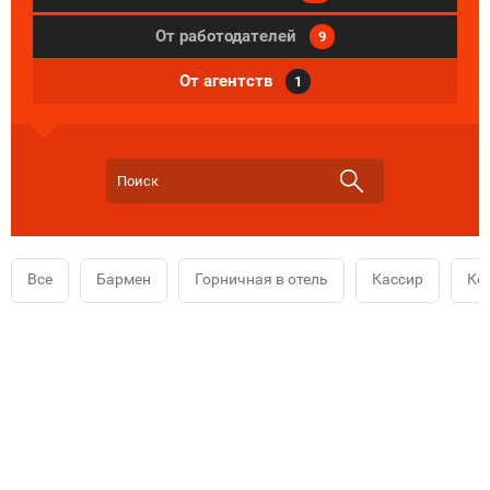
От работодателей
9
От агентств
1
Все
Бармен
Горничная в отель
Кассир
Ко