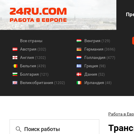
Пре
Все страны
Венгрия
(129)
Австрия
Германия
(332)
(3696)
Англия
Голландия
(1202)
(477)
Бельгия
Греция
(439)
(98)
Болгария
Дания
(121)
(52)
Великобритания
Ирландия
(1202)
(48)
Работа в Ев
Транс
Поиск работы