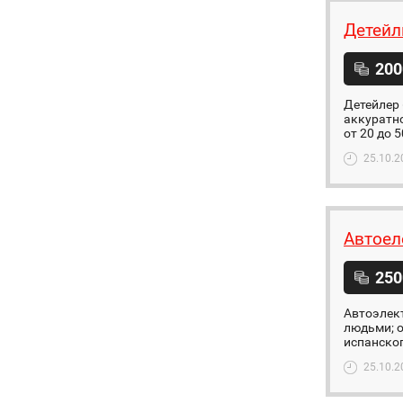
Детейл
200
Детейлер 
аккуратно
от 20 до 
25.10.2
Автоел
250
Автоэлек
людьми; о
испанског
25.10.2