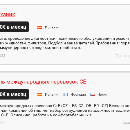
ханик
0€ в месяц
Испания
ти: проведение диагностики, технического обслуживания и ремонт
их жидкостей, фильтров, Подбор и заказ деталей. Требования: пор
ммуницировать с людьми; опыт работы в...
023
Транспо
ль международных перевозок СЕ
0€ в месяц
Испания
Франция
Чехия
международных перевозок С+Е (CZ – ES, CZ - DE - FR - CZ) Бесплатн
тная компания объявляет набор сотрудников на должность водите
 C+E. Описание: - работа на комфортабельных а...
021
Тран