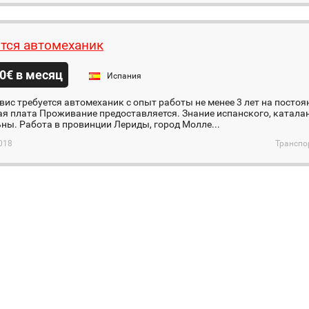
тся автомеханик
0€ в месяц
Испания
вис требуется автомеханик с опыт работы не менее 3 лет на посто
я плата Проживание предоставляется. Знание испанского, каталан
ны. Работа в провинции Лериды, город Молле...
018
Транспо