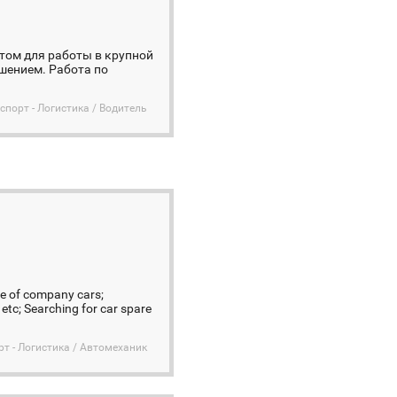
том для работы в крупной
ешением. Работа по
спорт - Логистика / Водитель
ce of company cars;
 etc; Searching for car spare
рт - Логистика / Автомеханик