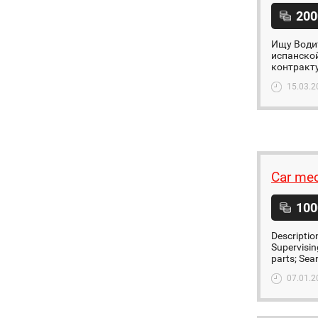
200
Ищу Водит
испанской
контракту
15.03.2
Car me
100
Descriptio
Supervising
parts; Sear
07.01.2