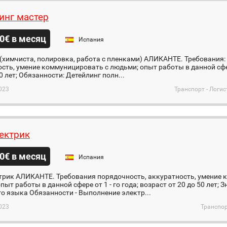
инг мастер
0€ в месяц
Испания
(химчиста, полировка, работа с пленками) АЛИКАНТЕ. Требования:
сть, умение коммуницировать с людьми; опыт работы в данной сфере
50 лет; Обязанности: Детейлинг полн...
023
Транспорт - Логи
ектрик
0€ в месяц
Испания
трик АЛИКАНТЕ. Требования порядочность, аккуратность, умение 
пыт работы в данной сфере от 1 - го года; возраст от 20 до 50 лет; 
о языка Обязанности - Выполнение электр...
023
Транспор