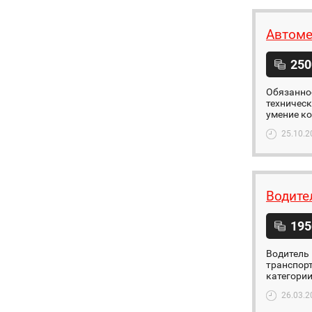
Автоме
250
Обязаннос
техническ
умение ко
25.10.2
Водите
195
Водитель 
транспор
категории
26.03.2