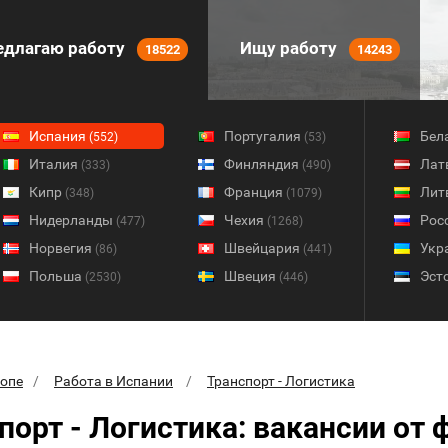
длагаю работу
Ищу работу
18522
14243
Испания
Португалия
Бел
(552)
(53)
Италия
Финляндия
Лат
(333)
(490)
Кипр
Франция
Лит
(348)
(1079)
Нидерланды
Чехия
Рос
(477)
(1268)
Норвегия
Швейцария
Укр
(86)
(441)
Польша
Швеция
Эст
(2530)
(446)
ропе
Работа в Испании
Транспорт - Логистика
порт - Логистика: вакансии от 