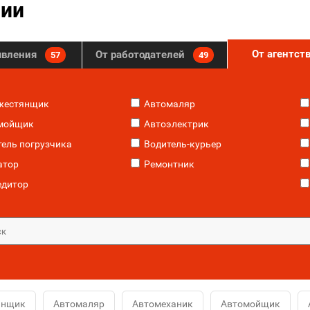
нии
От агентст
явления
От работодателей
57
49
жестянщик
Автомаляр
мойщик
Автоэлектрик
ель погрузчика
Водитель-курьер
атор
Ремонтник
едитор
янщик
Автомаляр
Автомеханик
Автомойщик