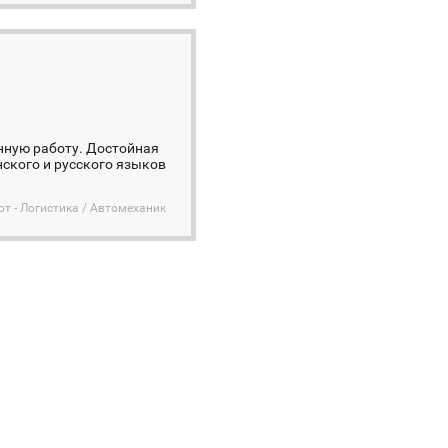
янную работу. Достойная
ского и русского языков
рт - Логистика / Автомеханик