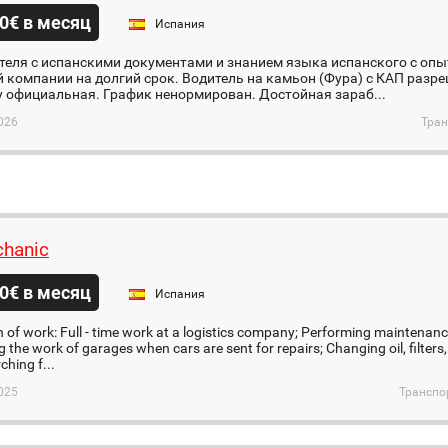
0€ в месяц
Испания
еля с испанскими документами и знанием языка испанского с опы
 компании на долгий срок. Водитель на камьон (Фура) с КАП разр
 официальная. График ненормирован. Достойная зараб...
026
Тран
chanic
0€ в месяц
Испания
n of work: Full - time work at a logistics company; Performing maintenan
 the work of garages when cars are sent for repairs; Changing oil, filters,
ching f...
025
Транспо