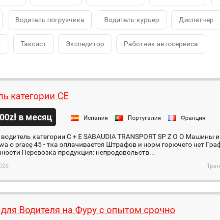
Водитель погрузчика
Водитель-курьер
Диспетчер
к
Таксист
Экспедитор
Работник автосервиса
ль категории СЕ
00zł в месяц
Испания
Португалия
Франция
 водитель категории С + Е SABAUDIA TRANSPORT SP Z O O Машины 
wa o pracę 45 - тка оплачивается Штрафов и норм горючего нет Гра
ности Перевозка продукция: непродовольств...
026
Тран
 для Водителя на Фуру с опытом срочно