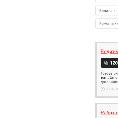
Водитель
Ремонтни
Водите
120
Требуется
тент. Umo
договорен
31.07.2
Работа