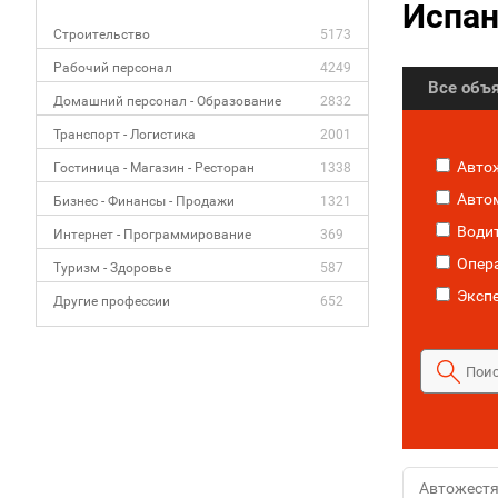
Испа
Строительство
5173
Рабочий персонал
4249
Все объ
Домашний персонал - Образование
2832
Транспорт - Логистика
2001
Авто
Гостиница - Магазин - Ресторан
1338
Авто
Бизнес - Финансы - Продажи
1321
Водит
Интернет - Программирование
369
Опер
Туризм - Здоровье
587
Эксп
Другие профессии
652
Автожест