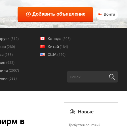
Войти
арусь
Канада
(512)
(305)
вия
Китай
(280)
(184)
ва
США
(988)
(450)
сия
(922)
аина
(2007)
ония
(583)
Новые
фирм в
Требуется опытный