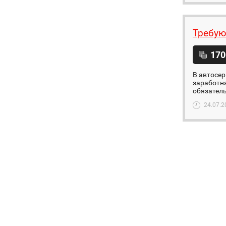
Требую
170
В автосер
заработна
обязатель
24.07.2