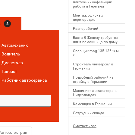
плиточник кафельщик
работa в Германи
Mонтаж офисных
перегородок
в
8
Разнорабочий
Вахта В Женеву требуется
няня-помощница по дому
Автомеханик
Сварщик mag 135 136 ж м
Водитель
г
Диспетчер
Строитель универсал в
Германии
Таксист
Подсобный рабочий на
Работник автосервиса
стройку в Германии
Машинист экскаватора в
Нидерландах
Каменщик в Германии
Сотрудник склада
Смотреть все
Автоэлектрик