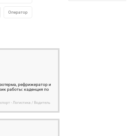
Оператор
изотерма, рефрижератор и
фик работы: каденция по
спорт - Логистика / Водитель