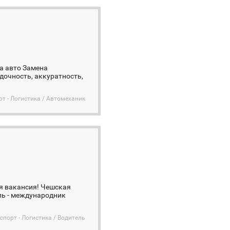
а авто Замена
ядочность, аккуратность,
рт - Логистика / Автомеханик
ая вакансия! Чешская
ль - международник
спорт - Логистика / Водитель