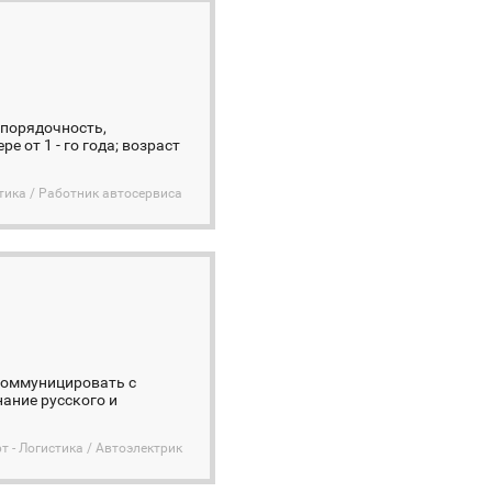
 порядочность,
 от 1 - го года; возраст
стика / Работник автосервиса
коммуницировать с
Знание русского и
т - Логистика / Автоэлектрик