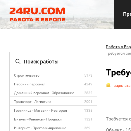
Пре
Работа в Ев
Требуется с
Поиск работы
Требу
Строительство
5173
Рабочий персонал
4249
зарплата
Домашний персонал - Образование
2832
Транспорт - Логистика
2001
Гостиница - Магазин - Ресторан
1338
Требуется 
Бизнес - Финансы - Продажи
1321
Интернет - Программирование
369
Объект - 15