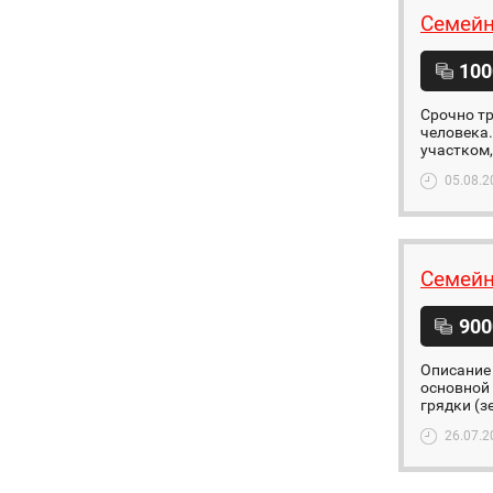
Семейн
100
Срочно тр
человека.
участком,
05.08.2
Семейн
900
Описание 
основной 
грядки (зе
26.07.2