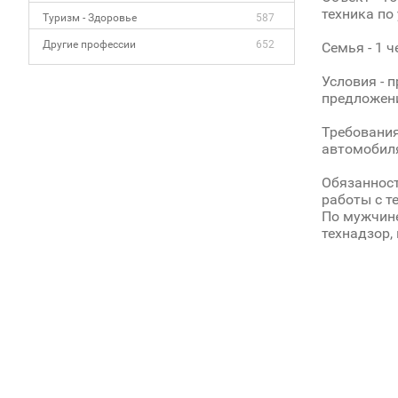
техника по
Туризм - Здоровье
587
Другие профессии
652
Семья - 1 
Условия - 
предложени
Требования
автомобиля
Обязанност
работы с т
По мужчине
технадзор,