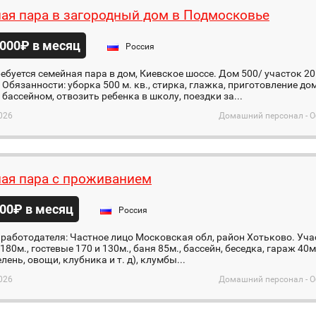
ая пара в загородный дом в Подмосковье
000₽ в месяц
Россия
ебуется семейная пара в дом, Киевское шоссе. Дом 500/ участок 2
 Обязанности: уборка 500 м. кв., стирка, глажка, приготовление до
 бассейном, отвозить ребенка в школу, поездки за...
026
Домашний персонал - О
ая пара с проживанием
00₽ в месяц
Россия
работодателя: Частное лицо Московская обл, район Хотьково. Учас
180м., гостевые 170 и 130м., баня 85м., бассейн, беседка, гараж 40м.
лень, овощи, клубника и т. д), клумбы...
026
Домашний персонал - О