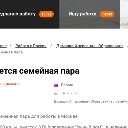
длагаю работу
Ищу работу
18522
14243
ропе
Работа в России
Домашний персонал - Образование
емейная пара
ется семейная пара
 не указана
Россия
14.07.2026
Домашний персонал - Образование / Семейн
семейная пара для работы в Москве.
00 кв. м., участок 3 Га (управление "Умный дом" , в налич