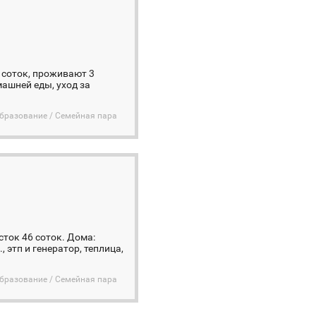
0 соток, проживают 3
машней еды, уход за
бразование / Семейная пара
ток 46 соток. Дома:
, этп и генератор, теплица,
бразование / Семейная пара