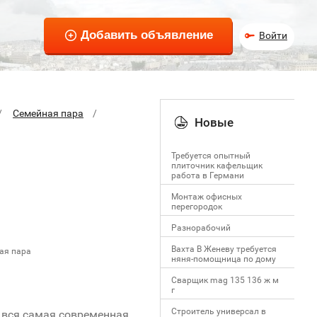
Войти
Семейная пара
Новые
Требуется опытный
плиточник кафельщик
работa в Германи
Mонтаж офисных
перегородок
Разнорабочий
Вахта В Женеву требуется
ая пара
няня-помощница по дому
Сварщик mag 135 136 ж м
г
Строитель универсал в
ии вся самая современная