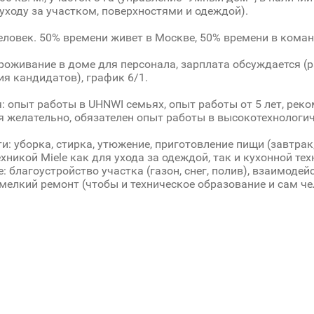
 уходу за участком, поверхностями и одеждой).
человек. 50% времени живет в Москве, 50% времени в кома
проживание в доме для персонала, зарплата обсуждается (
я кандидатов), график 6/1.
: опыт работы в UHNWI семьях, опыт работы от 5 лет, рек
 желательно, обязателен опыт работы в высокотехнологи
и: уборка, стирка, утюжение, приготовление пищи (завтрак,
ехникой Miele как для ухода за одеждой, так и кухонной тех
: благоустройство участка (газон, снег, полив), взаимодей
 мелкий ремонт (чтобы и техническое образование и сам че