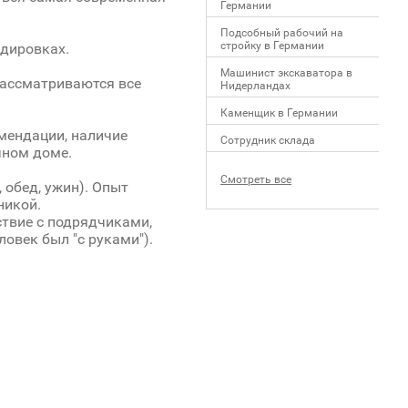
Германии
Подсобный рабочий на
стройку в Германии
ндировках.
Машинист экскаватора в
рассматриваются все
Нидерландах
Каменщик в Германии
омендации, наличие
Сотрудник склада
чном доме.
Смотреть все
 обед, ужин). Опыт
никой.
ствие с подрядчиками,
ловек был "с руками").