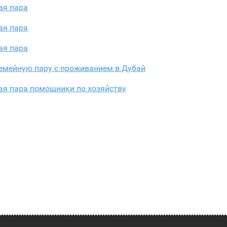
ая пара
ая пара
ая пара
емейную пару с проживанием в Дубай
ая пара помощники по хозяйству