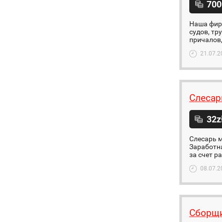
700
Наша фирм
судов, т
причалов,
21.07.2
Слесар
32z
Слесарь м
Заработна
за счет ра
08.07.2
Сборщи