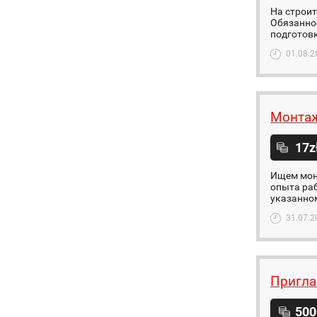
На строит
Обязаннос
подготовк
01.08.2
Монтаж
17z
Ищем монт
опыта раб
указанном
31.07.2
Пригла
500