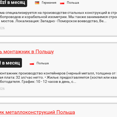
0zł в месяц
Германия
Польша
а специализируется на производстве стальных конструкций в стр
рубопроводов и корабельной изометрии. Мы также занимаемся стр
 мостов. Локализация: Западно - Поморское воеводство, Ве...
026
ь монтажник в Польшу
ł в месяц
Польша
онтажник производство контейнеров (черный металл, толщина от 5
я плата: 32 зл/час нетто. • Жилье: предоставляется (хостел или ква
ботодателя. График: 10 - 12 часов в день, с...
026
к металлоконструкций Польша