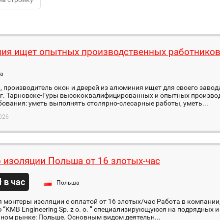
ия ищет опытных производственных работнико
а
 производитель окон и дверей из алюминия ищет для своего завод
 г. Тарновске-Гуры высококвалифицированных и опытных произво
ования: уметь выполнять столярно-слесарные работы, уметь...
026
 изоляции Польша от 16 злотых-час
ł в час
Польша
 монтеры изоляции с оплатой от 16 злoтых/час Работа в компании
“KMB Engineering Sp. z o. o. ” специализирующуюся на подрядных и
ном рынке: Польше. Основным видом деятельн...