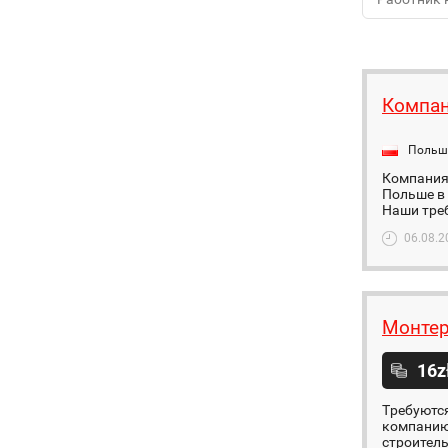
Компан
Польш
Компания,
Польше в
Наши треб
06.08.2
Монтер
16z
Tребуются
компанию 
строитель