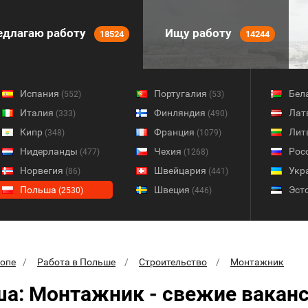
длагаю работу
Ищу работу
18524
14244
Испания
Португалия
Бел
(552)
(53)
Италия
Финляндия
Лат
(333)
(490)
Кипр
Франция
Лит
(348)
(1079)
Нидерланды
Чехия
Рос
(477)
(1268)
Норвегия
Швейцария
Укр
(86)
(441)
Польша
Швеция
Эст
(2530)
(446)
ропе
Работа в Польше
Строительство
Монтажник
а: Монтажник - свежие вакан