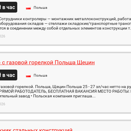
ł в час
Польша
Сотрудники контролеры — монтажник металлоконструкций, работа 
оборудования складов — стеллажи складские/транспортные трансп
ся в соединении между собой отдельных элементов конструкции т.
026
 с газовой горелкой Польша Щецин
ł в час
Польша
газовой горелкой. Польша, Щецин Польша 25 - 27 зл/час нетто на рук
ПРЯМОЙ РАБОТОДАТЕЛЬ, БЕСПЛАТНАЯ ВАКАНСИЯ МЕСТО РАБОТЫ: Пол
тельный завод • Польская компания приглаша...
026
ник стальных конструкций