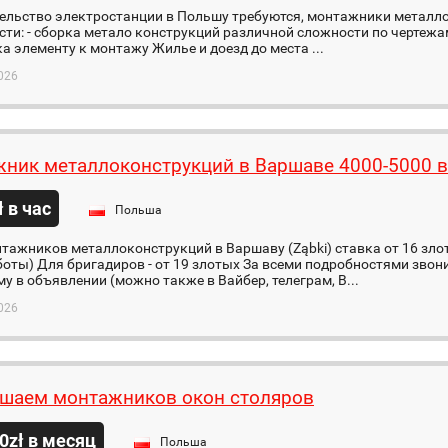
ельство электростанции в Польшу требуются, монтажники металло
ти: - сборка метало конструкций различной сложности по чертежам
а элементу к монтажу Жилье и доезд до места ...
026
ник металлоконструкций в Варшаве 4000-5000 в
ł в час
Польша
ажников металлоконструкций в Варшаву (Ząbki) ставка от 16 злот
оты) Для бригадиров - от 19 злотых За всеми подробностями звон
у в объявлении (можно также в Вайбер, телеграм, В...
026
шаем монтажников окон столяров
0zł в месяц
Польша