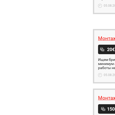
05.08.2
Монтаж
20€
Ищем бриг
минимум 4
работы не
05.08.2
Монтаж
150