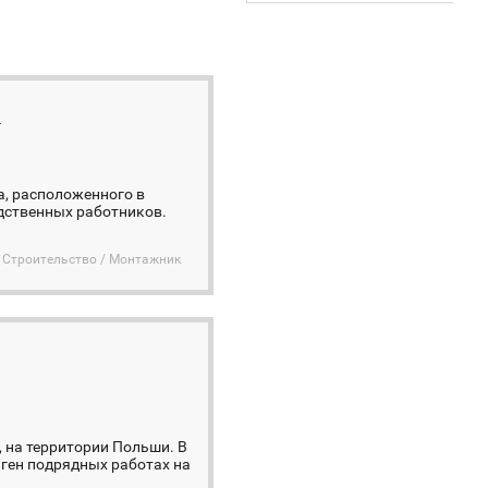
в
а, расположенного в
дственных работников.
Строительство / Монтажник
, на территории Польши. В
 ген подрядных работах на