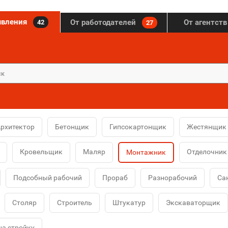
явления
От работодателей
От агентст
42
27
рхитектор
Бетонщик
Гипсокартонщик
Жестянщик
Кровельщик
Маляр
Отделочник
Монтажник
Подсобный рабочий
Прораб
Разнорабочий
Са
Столяр
Строитель
Штукатур
Экскаваторщик
на стройку