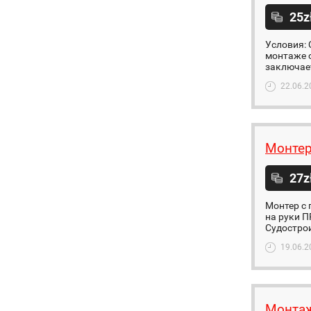
25z
Условия: 
монтаже 
заключает
22.06.2
Монтер
27z
Монтер с 
на руки 
Судострои
19.06.2
Монтаж