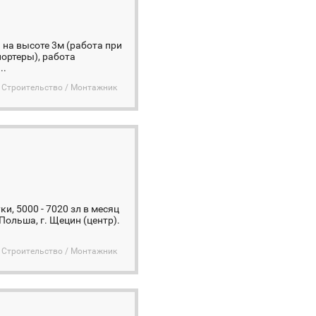
на высоте 3м (работа при
ортеры), работа
..
Строительство / Монтажник
и, 5000 - 7020 зл в месяц
ьша, г. Щецин (центр).
Строительство / Монтажник