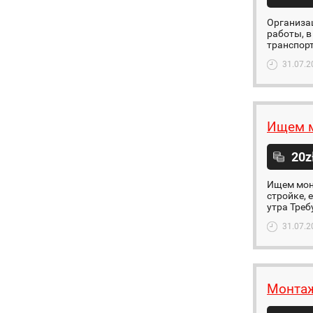
Организац
работы, в
транспорт
31.07.2
Ищем 
20z
Ищем мон
стройке, 
утра Треб
31.07.2
Монта