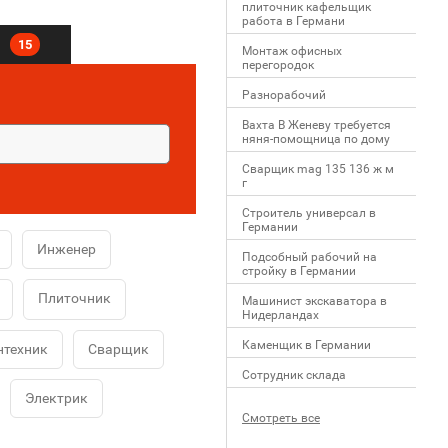
плиточник кафельщик
работa в Германи
в
15
Mонтаж офисных
перегородок
Разнорабочий
Вахта В Женеву требуется
няня-помощница по дому
Сварщик mag 135 136 ж м
г
Строитель универсал в
Германии
Инженер
Подсобный рабочий на
стройку в Германии
Плиточник
Машинист экскаватора в
Нидерландах
Каменщик в Германии
нтехник
Сварщик
Сотрудник склада
Электрик
Смотреть все