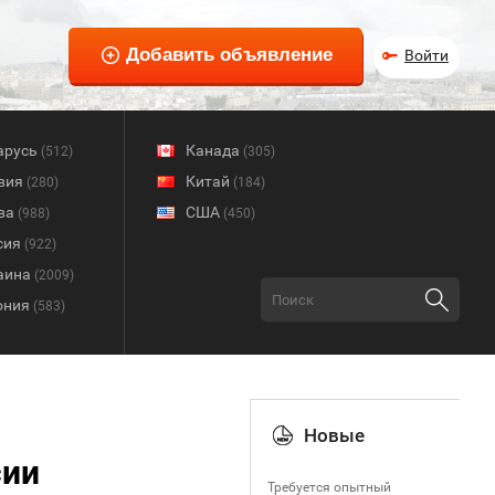
Войти
арусь
Канада
(512)
(305)
вия
Китай
(280)
(184)
ва
США
(988)
(450)
сия
(922)
аина
(2009)
ония
(583)
Новые
сии
Требуется опытный