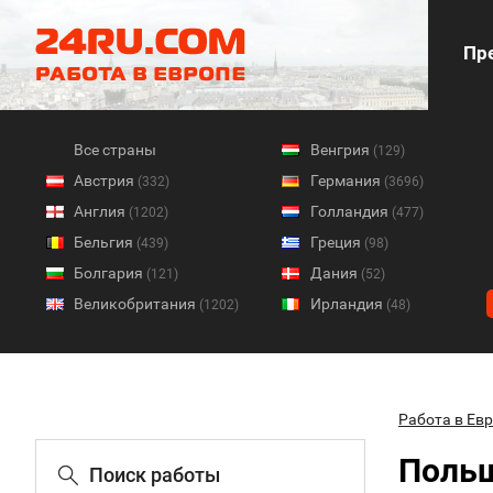
Пре
Все страны
Венгрия
(129)
Австрия
Германия
(332)
(3696)
Англия
Голландия
(1202)
(477)
Бельгия
Греция
(439)
(98)
Болгария
Дания
(121)
(52)
Великобритания
Ирландия
(1202)
(48)
Работа в Ев
Польш
Поиск работы