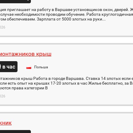
ия приглашает на работу в Варшаве установщиков окон, дверей. 
 случае необходимости проводим обучение. Работа круглогодична
ом обеспечиваем. Зарплата от 5000 злотых на руки...
026
монтажников крыш
ł в час
Польша
тажников крыш Работа в городе Варшава. Ставка 14 злотых если 
если есть опыт на крышах 17-20 злотых в час Жилье бесплатно, за 
уются права категории В
026
жник