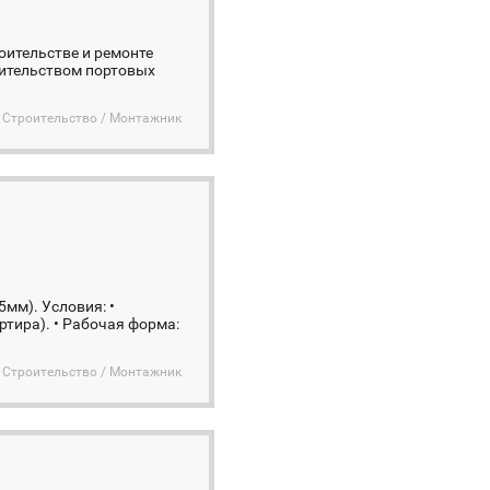
оительстве и ремонте
оительством портовых
Строительство / Монтажник
мм). Условия: •
ртира). • Рабочая форма:
Строительство / Монтажник