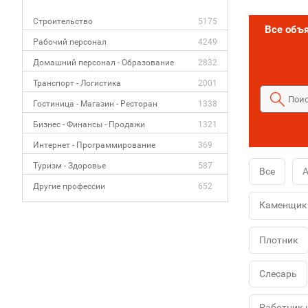
Строительство
5175
Все объ
Рабочий персонал
4249
Домашний персонал - Образование
2832
Транспорт - Логистика
2001
Гостиница - Магазин - Ресторан
1338
Бизнес - Финансы - Продажи
1321
Интернет - Программирование
369
Туризм - Здоровье
587
Все
А
Другие профессии
652
Каменщик
Плотник
Слесарь
Работник 