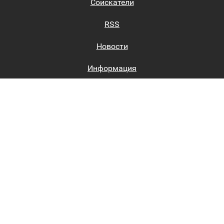
Соискатели
RSS
Новости
Информация
Биржи труда
Вход на сайт
Регистрация на сайте
Каталог
Пользовательское соглашение
Восстановление пароля
Реклама на сайте