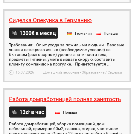
Cиделка Опекунка в Германию
1300€ в месяц
Германия
Польша
Требования: - Опыт ухода за пожилыми людьми - Базовые
знания немецкого языка (необходимое условие) на
бытовом (разговорном) уровне: знать части тела,
предметы гигиены, уметь вызвать скорую, составить
клиенту компанию на прогулке. - Приветствуется ...
15.07.2026
Домашний персонал - Образование / Сиделка
Работа домработницей полная занятость
13zł в час
Польша
Работа домработницей, уборка помещений, дом
небольшой, примерно 60м2, глажка, стирка, частичное
приготовление пищи. Оплата 13 зл в час, работа 6 дней в