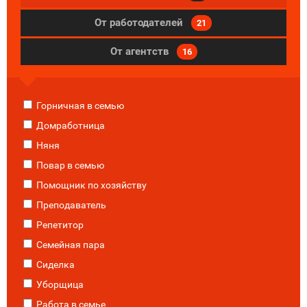
От работодателей
21
От агентств
16
Горничная в семью
Домработница
Няня
Повар в семью
Помощник по хозяйству
Преподаватель
Репетитор
Семейная пара
Сиделка
Уборщица
Работа в семье