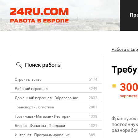
Пре
Работа в Ев
Поиск работы
Требу
Строительство
5174
30
Рабочий персонал
4249
зарплата
Домашний персонал - Образование
2832
Транспорт - Логистика
2001
Гостиница - Магазин - Ресторан
1338
Французска
постоянную
Бизнес - Финансы - Продажи
1321
разнорабоч
Интернет - Программирование
369