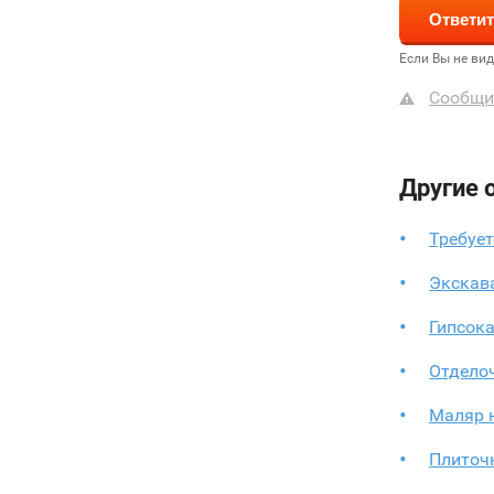
Если Вы не ви
Сообщи
Другие 
Требует
Экскав
Гипсок
Отдело
Маляр 
Плиточ