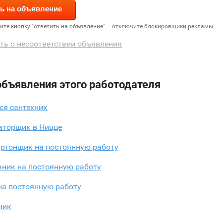
дите кнопку "ответить на объявление" – отключите блокировщики рекламы
ть о несоответствии объявления
объявления этого работодателя
ся сантехник
аторщик в Ницце
артонщик на постоянную работу
чник на постоянную работу
на постоянную работу
ник