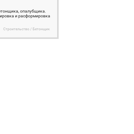
етонщика, опалубщика.
ормировка и расформировка
Строительство / Бетонщик