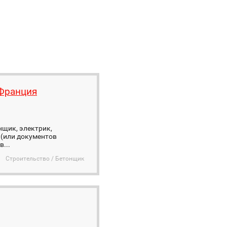
 Франция
нщик, электрик,
 (или документов
...
Строительство / Бетонщик