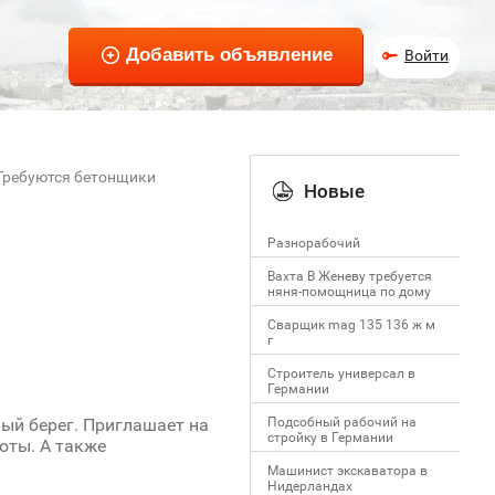
Войти
Требуются бетонщики
Новые
Разнорабочий
Вахта В Женеву требуется
няня-помощница по дому
Сварщик mag 135 136 ж м
г
Строитель универсал в
Германии
Подсобный рабочий на
ый берег. Приглашает на
стройку в Германии
боты. А также
Машинист экскаватора в
Нидерландах