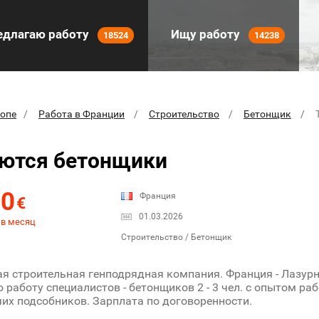
длагаю работу
Ищу работу
18524
14238
ропе
Работа в Франции
Строительство
Бетонщик
ются бетонщики
00
Франция
€
01.03.2026
 в месяц
Строительство / Бетонщик
я строительная генподрядная компания. Франция - Лазурн
 работу специалистов - бетонщиков 2 - 3 чел. с опытом ра
их подсобников. Зарплата по договоренности.