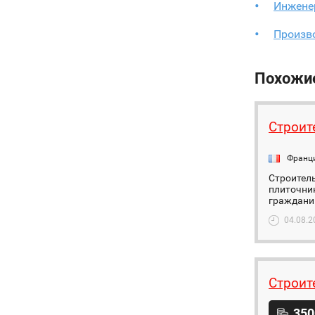
Инжене
Произв
Похожи
Строит
Франц
Строител
плиточник
гражданин
04.08.2
Строит
350