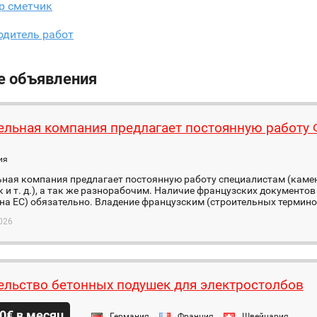
р сметчик
одитель работ
е объявления
ельная компания предлагает постоянную работу
ия
ьная компания предлагает постоянную работу специалистам (каме
 и т. д.), а так же разнорабочим. Наличие французских документов
а ЕС) обязательно. Владение французским (строительных терминов
026
ельство бетонных подушек для электростолбов
0€ в месяц
Германия
Франция
Швейцария