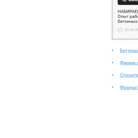
НАБИРАЕМ
Опыт рабо
бетонных 
30.06.2
Бетонщ
Фирма 
Строит
Францу