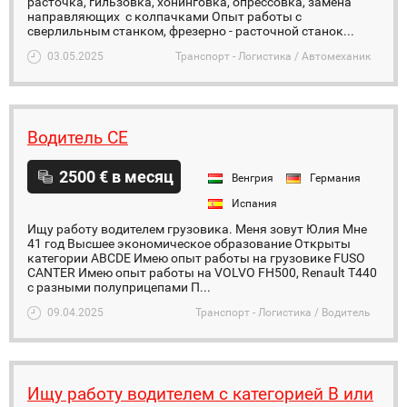
расточка, гильзовка, хонинговка, опрессовка, замена
направляющих с колпачками Опыт работы с
сверлильным станком, фрезерно - расточной станок...
03.05.2025
Транспорт - Логистика / Автомеханик
Водитель СЕ
2500 € в месяц
Венгрия
Германия
Испания
Ищу работу водителем грузовика. Меня зовут Юлия Мне
41 год Высшее экономическое образование Открыты
категории ABCDE Имею опыт работы на грузовике FUSO
CANTER Имею опыт работы на VOLVO FH500, Renault T440
с разными полуприцепами П...
09.04.2025
Транспорт - Логистика / Водитель
Ищу работу водителем с категорией В или