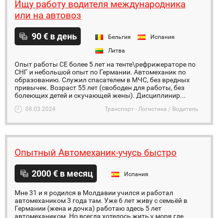
Ищу работу водителя международника
или на автовоз
90 € в день
Бельгия
Испания
Литва
Опыт работы СЕ более 5 лет на тенте\рефрижераторе по
СНГ и небольшой опыт по Германии. Автомеханик по
образованию. Служил спасателем в МЧС, без вредных
привычек. Возраст 55 лет (свободен для работы, без
болеющих детей и скучающей жены). Дисциплинир...
08.03.2024
Транспорт - Логистика / Водитель
Опытный Автомеханик-учусь быстро
2000 € в месяц
Испания
Мне 31 и я родился в Молдавии учился и работал
автомехаником 3 года там. Уже 6 лет живу с семьёй в
Германии (жена и дочка) работаю здесь 5 лет
автомехаником. Но всегда хотелось жить у моря где