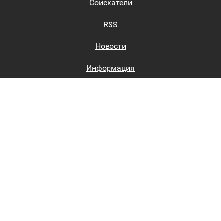
Соискатели
RSS
Новости
Информация
Биржи труда
Вход на сайт
Регистрация на сайте
Каталог
Пользовательское соглашение
Восстановление пароля
Реклама на сайте