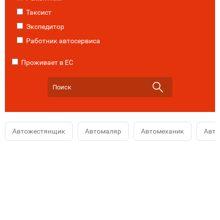
Таксист
Экспедитор
Работник автосервиса
Проживает в ЕС
Автожестянщик
Автомаляр
Автомеханик
Авт