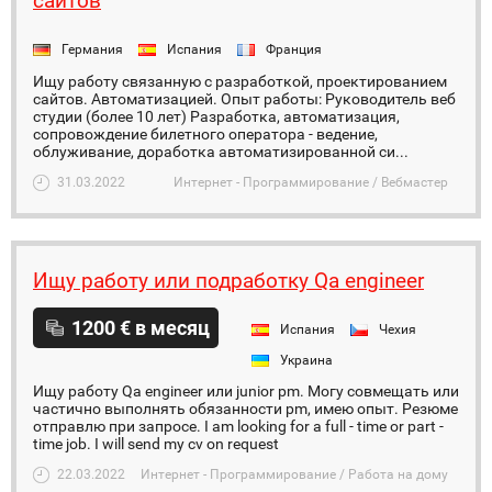
сайтов
Германия
Испания
Франция
Ищу работу связанную с разработкой, проектированием
сайтов. Автоматизацией. Опыт работы: Руководитель веб
студии (более 10 лет) Разработка, автоматизация,
сопровождение билетного оператора - ведение,
облуживание, доработка автоматизированной си...
31.03.2022
Интернет - Программирование / Вебмастер
Ищу работу или подработку Qa engineer
1200 € в месяц
Испания
Чехия
Украина
Ищу работу Qa engineer или junior pm. Могу совмещать или
частично выполнять обязанности pm, имею опыт. Резюме
отправлю при запросе. I am looking for a full - time or part -
time job. I will send my cv on request
22.03.2022
Интернет - Программирование / Работа на дому