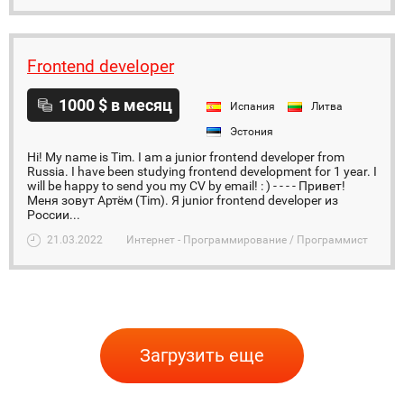
Frontend developer
1000 $ в месяц
Испания
Литва
Эстония
Hi! My name is Tim. I am a junior frontend developer from
Russia. I have been studying frontend development for 1 year. I
will be happy to send you my CV by email! : ) - - - - Привет!
Меня зовут Артём (Tim). Я junior frontend developer из
России...
21.03.2022
Интернет - Программирование / Программист
Загрузить еще