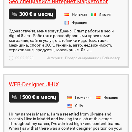
Seo специалист интернет маркетолог
300 € в месяц
Испания
Италия
Франция
Здравствуйте, меня зовут Денис. Опыт работы в seo и
digital 8 лет. Работал с разнообразными проектами:
магазины, сайты услуг, статейники и др. Тематики:
медицина, спорт и ЗОЖ, техника, авто, недвижимость,
страхование, продукты, ювелирные. Язы...
09.02.2023
Интернет - Программирование / Вебмастер
WEB-Designer UI-UX
1500 € в месяц
Германия
Испания
США
Hi, my name is Marina. I am a resettled from Ukraine and
recently I live in Madrid and looking for a job at this stage.
Throughout my career, I’ve admired high - end content teams.
When I saw that there was a content designer position on your