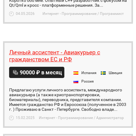
Коротко обо мне. Опытный C++ разработчик с фокусом на
Qt/Qml и кросс - платформенные решения. За...
04.05.2026
Интернет - Программирование / Программист
Личный ассистент - Авиакурьер с
гражданством ЕС и РФ
90000 ₽ в месяц
Испания
Швеция
Россия
Предлагаю услуги личного ассистента, международного
авиакурьера (а также криотранспортировки,
биоматериалы), переводчика, представителя компании.
Имеется гражданство РФ и Евросоюза (полученное в 2003
г. ) Проживаю в Санкт - Петербурге. Свободно владе...
15.02.2025
Интернет - Программирование / Администратор