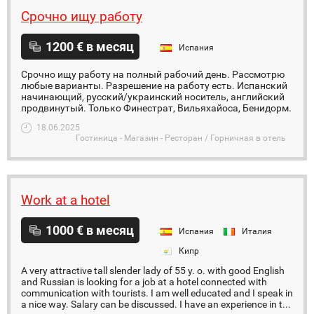
Срочно ищу работу
1200 € в месяц
Испания
Срочно ищу работу на полный рабочий день. Рассмотрю
любые варианты. Разрешение на работу есть. Испанский
начинающий, русский/украинский носитель, английский
продвинутый. Только Финестрат, Вильяхайоса, Бенидорм.
18.06.2025
Гостиница - Магазин - Ресторан / Горничная в отель
Work at a hotel
1000 € в месяц
Испания
Италия
Кипр
A very attractive tall slender lady of 55 y. o. with good English
and Russian is looking for a job at a hotel connected with
communication with tourists. I am well educated and I speak in
a nice way. Salary can be discussed. I have an experience in t...