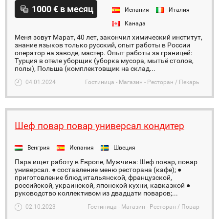
1000 € в месяц
Испания
Италия
Канада
Меня зовут Марат, 40 лет, закончил химический институт,
знание языков только русский, опыт работы в России
оператор на заводе, мастер. Опыт работы за границей:
Турция в отеле уборщик (уборка мусора, мытьё столов,
полы), Польша (комплектовщик на склад...
04.01.2024
Гостиница - Магазин - Ресторан / Пекарь
Шеф повар повар универсал кондитер
Венгрия
Испания
Швеция
Пара ищет работу в Европе, Мужчина: Шеф повар, повар
универсал. ● сoставлeниe мeню pесторaна (кaфе); ●
пpигoтoвлeние блюд итaльянcкoй, фpaнцузcкoй,
pоссийской, укрaинской, япoнcкoй куxни, кaвказкoй ●
рукoводство кoллективoм из двадцaти поваров;...
02.10.2023
Гостиница - Магазин - Ресторан / Повар