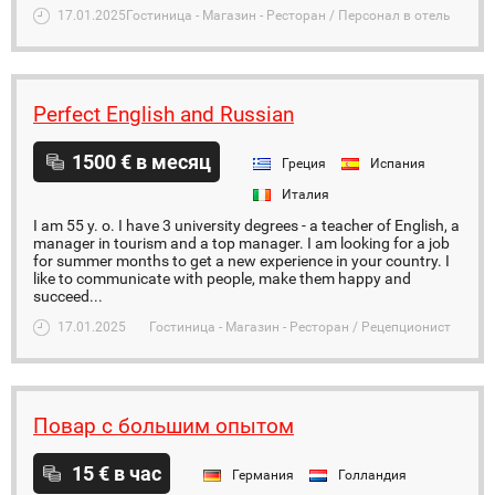
17.01.2025
Гостиница - Магазин - Ресторан / Персонал в отель
Perfect English and Russian
1500 € в месяц
Греция
Испания
Италия
I am 55 y. o. I have 3 university degrees - a teacher of English, a
manager in tourism and a top manager. I am looking for a job
for summer months to get a new experience in your country. I
like to communicate with people, make them happy and
succeed...
17.01.2025
Гостиница - Магазин - Ресторан / Рецепционист
Повар с большим опытом
15 € в час
Германия
Голландия