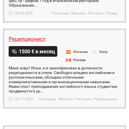
цех), су - шефом 1 год в итальянском ресторане.
Образование ...
02.08.2026
Гостиница - Магазин - Ресторан / Повар
Рецепционист
1500 € в месяц
Испания
Кипр
Канада
Меня зовут Илья, и я заинтересован в должности
рецепциониста в отеле. Свободно владею английским и
русским языками, обладаю отличными
коммуникативными и организационными навыками.
Имею опыт преподавания английского языка студентам
продвинутого ур...
09.11.2025
Гостиница - Магазин - Ресторан / Рецепционист