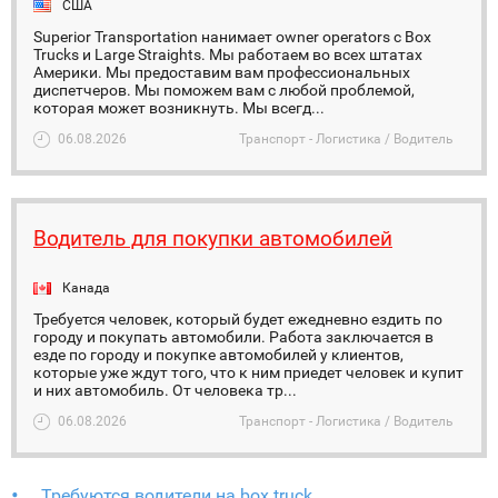
США
Superior Transportation нанимает оwner operators c Box
Trucks и Large Straights. Мы работаем во всех штатах
Америки. Мы предоставим вам профессиональных
диспетчеров. Мы поможем вам с любой проблемой,
которая может возникнуть. Мы всегд...
06.08.2026
Транспорт - Логистика / Водитель
Водитель для покупки автомобилей
Канада
Требуется человек, который будет ежедневно ездить по
городу и покупать автомобили. Работа заключается в
езде по городу и покупке автомобилей у клиентов,
которые уже ждут того, что к ним приедет человек и купит
и них автомобиль. От человека тр...
06.08.2026
Транспорт - Логистика / Водитель
Требуются водители на box truck