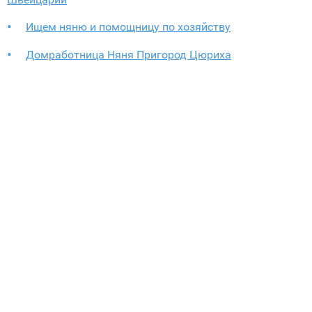
Ищем няню и помощницу по хозяйству
Домработница Няня Пригород Цюриха