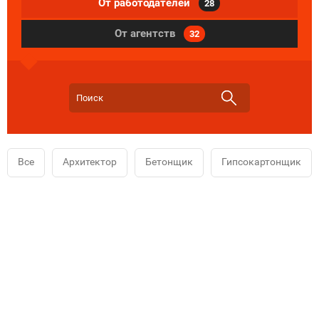
От работодателей
28
От агентств
32
Все
Архитектор
Бетонщик
Гипсокартонщик