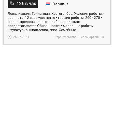
12€ в час
Голландия
Локализация: Голландия, Хертогенбос. ️Условия работы: •
зарплата: 12 евро/час нетто • график работы: 260 - 270 •
жильё: предоставляется • рабочая одежда:
предоставляется Обязанности: • малярные работы,
штукатурка, шпаклевка, гипс. Семейные...
26.07.2024
Строительство / Гипсокартонщик