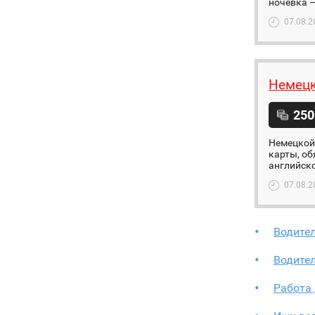
ночевка —
07.08.2
Немецк
250
Немецкой 
карты, об
английско
07.08.2
Водите
Водите
Работа 