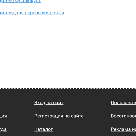
дителя Франкфурт
дителя для перевозки почты
Вход на сайт
Пользоват
ция
Регистрация на сайте
Восстанов
уда
Каталог
Реклама н