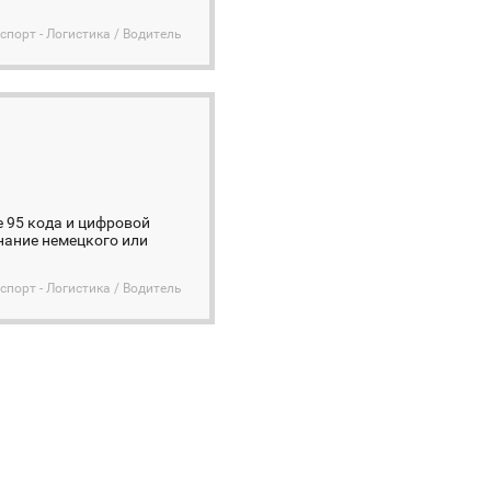
спорт - Логистика / Водитель
 95 кода и цифровой
нание немецкого или
спорт - Логистика / Водитель