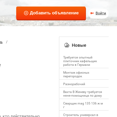
Войти
ль
Новые
Требуется опытный
плиточник кафельщик
е
работa в Германи
Mонтаж офисных
перегородок
Разнорабочий
Вахта В Женеву требуется
няня-помощница по дому
Сварщик mag 135 136 ж м
г
Строитель универсал в
о, кто действительно