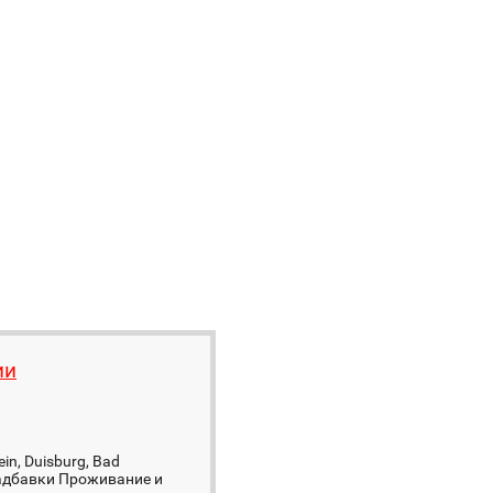
ии
n, Duisburg, Bad
 надбавки Проживание и