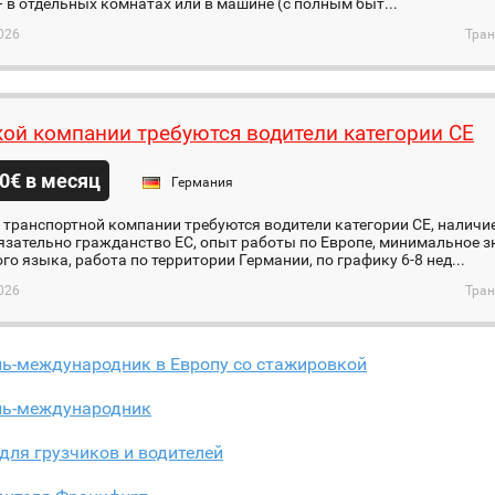
 в отдельных комнатах или в машине (с полным быт...
026
Тран
ой компании требуются водители категории CE
0€ в месяц
Германия
транспортной компании требуются водители категории СЕ, наличие
язательно гражданство ЕС, опыт работы по Европе, минимальное з
го языка, работа по территории Германии, по графику 6-8 нед...
026
Тран
ль-международник в Европу со стажировкой
ль-международник
для грузчиков и водителей