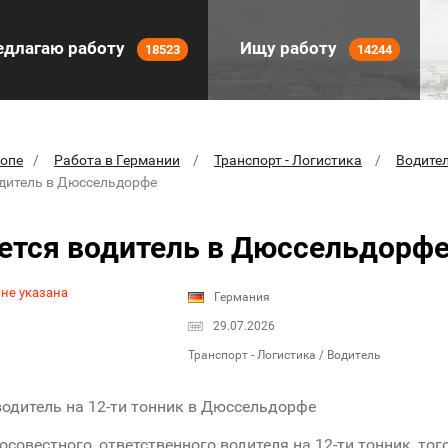
длагаю работу
Ищу работу
18523
14244
ропе
Работа в Германии
Транспорт - Логистика
Водите
одитель в Дюссельдорфе
ется водитель в Дюссельдорф
 не указана
Германия
29.07.2026
Транспорт - Логистика / Водитель
водитель на 12-ти тонник в Дюссельдорфе
совестного, ответственного водителя на 12-ти тонник, тог