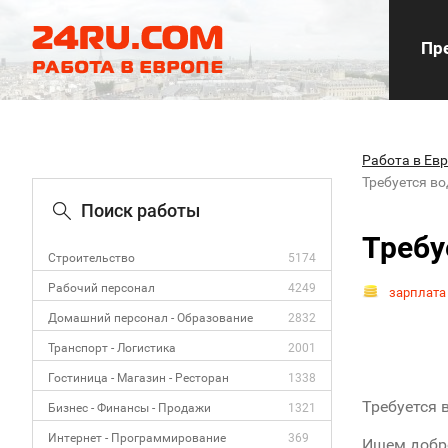
Пре
Работа в Ев
Требуется в
Поиск работы
Требу
Строительство
5174
Рабочий персонал
4249
зарплата
Домашний персонал - Образование
2832
Транспорт - Логистика
2001
Гостиница - Магазин - Ресторан
1338
Требуется 
Бизнес - Финансы - Продажи
1321
Интернет - Программирование
369
Ищем добро