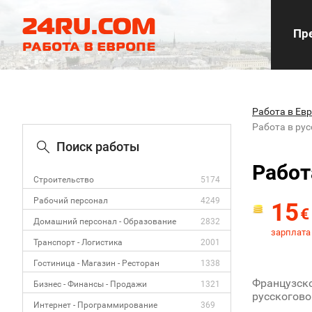
Пре
Работа в Ев
Работа в ру
Поиск работы
Работ
Строительство
5174
Рабочий персонал
4249
15
€
Домашний персонал - Образование
2832
зарплата 
Транспорт - Логистика
2001
Гостиница - Магазин - Ресторан
1338
Французско
Бизнес - Финансы - Продажи
1321
русскогово
Интернет - Программирование
369