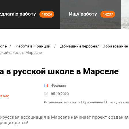
длагаю работу
Ищу работу
18524
14237
ропе
Работа в Франции
Домашний персонал - Образование
сской школе в Марселе
а в русской школе в Марселе
Франция
05.10.2020
в час
Домашний персонал - Образование / Преподавате
-русская ассоциация в Марселе начинает проект создани
рящих детей!