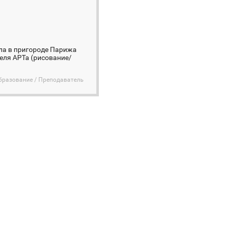
ла в пригороде Парижа
теля АРТа (рисование/
бразование / Преподаватель