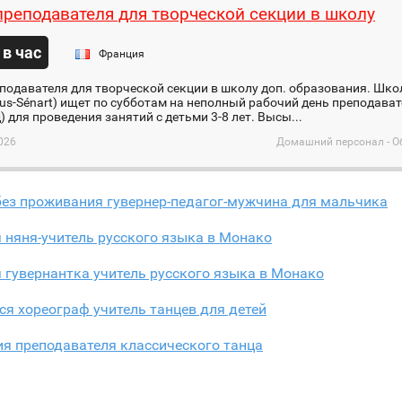
реподавателя для творческой секции в школу
 в час
Франция
одавателя для творческой секции в школу доп. образования. Шко
ous-Sénart) ищет по субботам на неполный рабочий день преподава
д) для проведения занятий с детьми 3-8 лет. Высы...
026
Домашний персонал - О
без проживания гувернер-педагог-мужчина для мальчика
 няня-учитель русского языка в Монако
 гувернантка учитель русского языка в Монако
ся хореограф учитель танцев для детей
я преподавателя классического танца