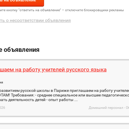
дите кнопку "ответить на объявление" – отключите блокировщики рекламы
ть о несоответствии объявления
е объявления
шаем на работу учителей русского языка
ия
 развитием русской школы в Париже приглашаем на работу учителе
АМ! Требования: - среднее специальное или высшее педагогическо
ать деятельность детей - опыт работы ...
026
Домашний персонал - О