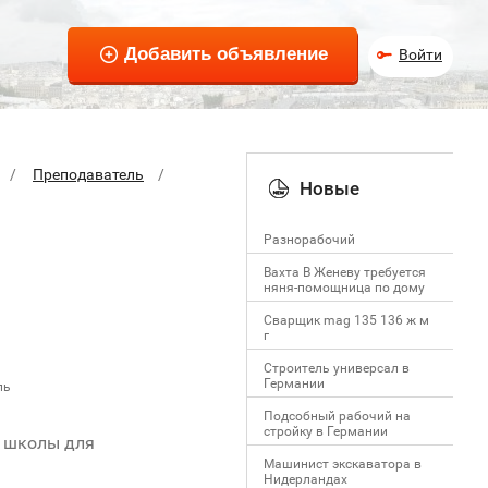
Войти
Преподаватель
Новые
Разнорабочий
Вахта В Женеву требуется
няня-помощница по дому
Сварщик mag 135 136 ж м
г
Строитель универсал в
Германии
ль
Подсобный рабочий на
стройку в Германии
я школы для
Машинист экскаватора в
Нидерландах