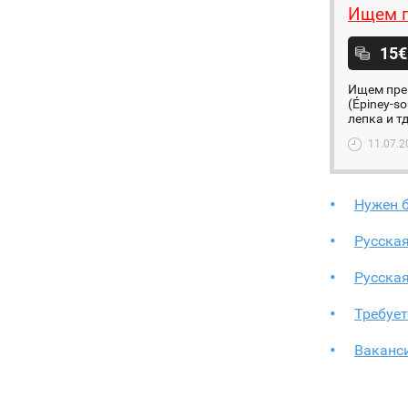
Ищем п
15€
Ищем преп
(Épiney-s
лепка и т
11.07.2
Нужен 
Русская
Русская
Требует
Ваканси