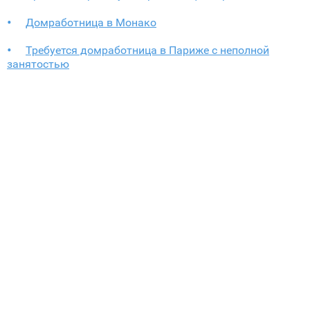
Домработница в Монако
Требуется домработница в Париже с неполной
занятостью