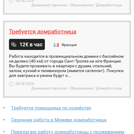
08.08.2026
Домашний персонал - Образование / Домработница
Требуется домработница
12€ в час
Франция
Работа находится в провинциальном домике с бассейном
не далеко (40 км) от города Сант-Тропез на юге Франции.
Вы будете проживать в квартире с душем, спальней,
залом, кухней и телевизором (имеется сателлит). Покупки
для завтрака и ужина будут о...
08.08.2026
Домашний персонал - Образование / Домработница
Требуется помощница по хозяйству
Сезонная работа в Межеве домработница
Предлагаю работу домработницы с проживанием