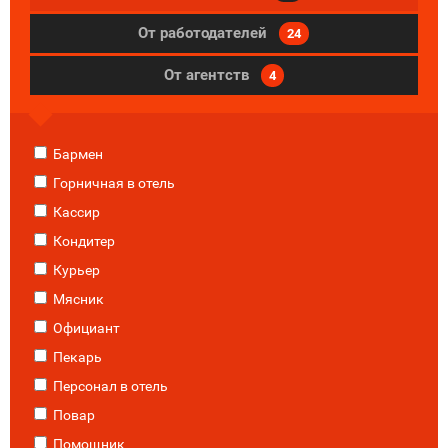
От работодателей
24
От агентств
4
Бармен
Горничная в отель
Кассир
Кондитер
Курьер
Мясник
Официант
Пекарь
Персонал в отель
Повар
Помощник