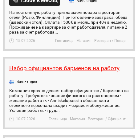
1500€ в месяц
Финляндия
На постоянную работу приглашаем повара в ресторан
отеля (Posio, Финляндия). Приготовление завтрака, обеда
(шведский стол). Оплата 1500€ в месяц при 40ч в неделю.
Проживание на квартире за счет работодателя, питание 2
раза за счет работода...
15.07.2026
Гостиница - Магазин - Ресторан / Повар
Набор официантов барменов на работу
Финляндия
Компания срочно делает набор официантов / барменов на
работу. Требуются: - знание финского на разговорном -
желание работать - Anniskelupassi в обязанности
отельного персонала входит: - сервис и обслуживание.
Условия работы: - труд...
10.07.2026
Гостиница - Магазин - Ресторан / Официант