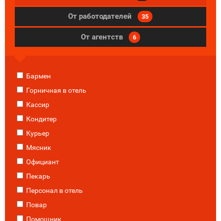
От работодателей
35
От агентств
6
Бармен
Горничная в отель
Кассир
Кондитер
Курьер
Мясник
Официант
Пекарь
Персонал в отель
Повар
Помощник