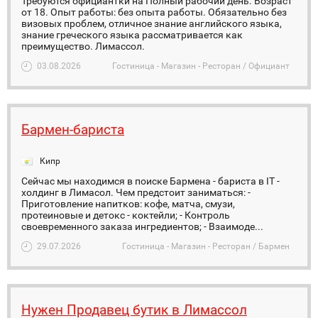
Требуются официантки на Полный рабочий день. Возраст
от 18. Опыт работы: без опыта работы. Обязательно без
визовых проблем, отличное знание английского языка,
знание греческого языка рассматривается как
преимущество. Лимассол.
03.08.2026
Гостиница - Магазин - Ресторан / Официант
Бармен-бариста
Кипр
Сейчас мы находимся в поиске Бармена - бариста в IT -
холдинг в Лимасол. Чем предстоит заниматься: -
Приготовление напитков: кофе, матча, смузи,
протеиновые и детокс - коктейли; - Контроль
своевременного заказа ингредиентов; - Взаимоде...
29.07.2026
Гостиница - Магазин - Ресторан / Бармен
Нужен Продавец бутик в Лимассол