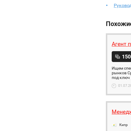
Руково
Похожи
Агент 
150
Ищем спе
рынков С
под ключ 
01.07.2
Менедж
Кипр