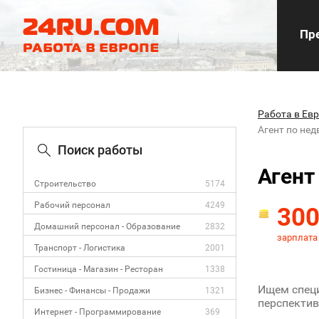
Пре
Работа в Ев
Агент по не
Поиск работы
Агент
Строительство
5174
Рабочий персонал
4249
30
Домашний персонал - Образование
2832
зарплата
Транспорт - Логистика
2001
Гостиница - Магазин - Ресторан
1338
Ищем специ
Бизнес - Финансы - Продажи
1321
перспекти
Интернет - Программирование
369