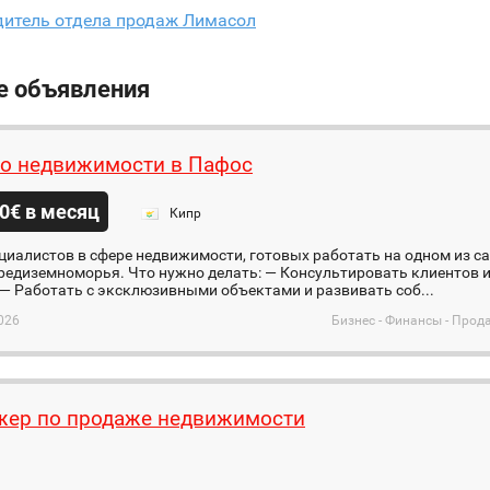
дитель отдела продаж Лимасол
е объявления
по недвижимости в Пафос
0€ в месяц
Кипр
циалистов в сфере недвижимости, готовых работать на одном из 
редиземноморья. Что нужно делать: — Консультировать клиентов 
— Работать с эксклюзивными объектами и развивать соб...
026
Бизнес - Финансы - Прод
ер по продаже недвижимости