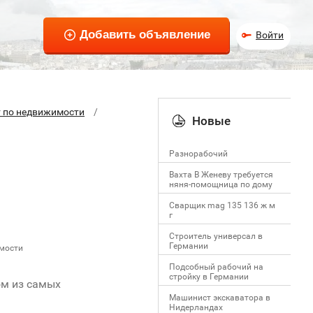
Войти
т по недвижимости
Новые
Разнорабочий
Вахта В Женеву требуется
няня-помощница по дому
Сварщик mag 135 136 ж м
г
Строитель универсал в
Германии
имости
Подсобный рабочий на
стройку в Германии
ом из самых
Машинист экскаватора в
Нидерландах