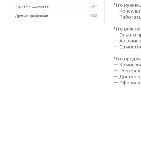
Что нужно 
Туризм - Здоровье
587
— Консульт
Другие профессии
653
— Работать
Что важно:
— Опыт в п
— Английск
— Самостоя
Что предла
— Комиссия
— Постоянн
— Доступ 
— Оформлен