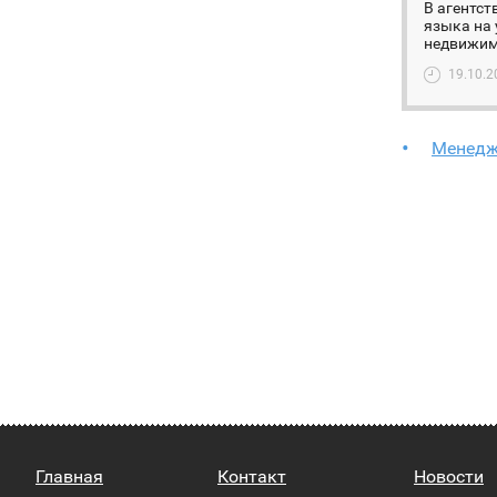
В агентст
языка на 
недвижим
19.10.2
Менедж
Главная
Контакт
Новости