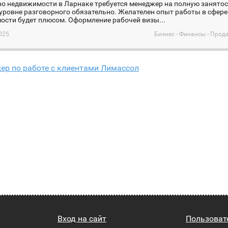
во недвижимости в Ларнаке требуется менеджер на полную занятос
уровне разговорного обязательно. Желателен опыт работы в сфере
ости будет плюсом. Оформление рабочей визы...
025
Бизнес - Финансы - Прод
ер по работе с клиентами Лимассол
Вход на сайт
Пользоват