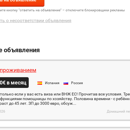
дите кнопку "ответить на объявление" – отключите блокировщики рекламы
ть о несоответствии объявления
е объявления
 проживанием
0€ в месяц
Испания
Россия
только если у вас есть виза или ВНЖ ЕС! Прочитав все условия. Тр
с функциями помощницы по хозяйству. Половина времени - с ребёнк
аст до 45 лет. ЗП до 3000 евро, обсуж...
026
Домашний пер