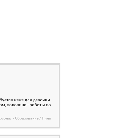
ебуется няня для девочки
ом, половина - работы по
сонал - Образование / Няня