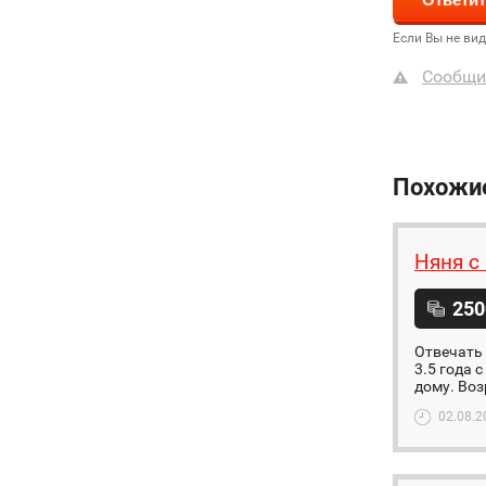
Если Вы не ви
Сообщи
Похожи
Няня с
250
Отвечать 
3.5 года 
дому. Возр
02.08.2