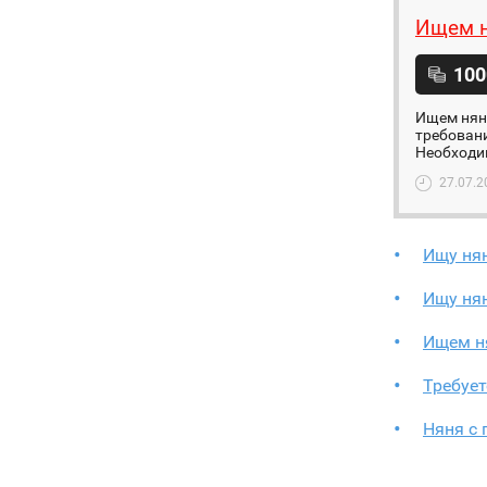
Ищем 
100
Ищем няню
требовани
Необходим
27.07.2
Ищу ня
Ищу ня
Ищем н
Требует
Няня с