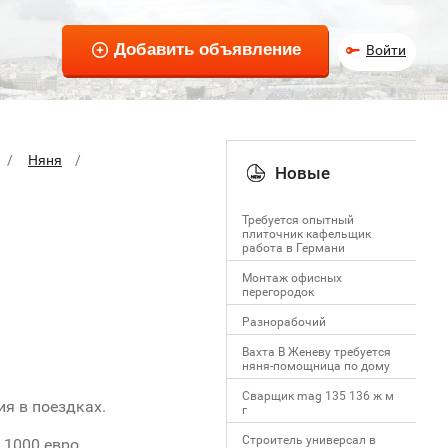
Войти
Няня
Новые
Требуется опытный
плиточник кафельщик
работa в Германи
Mонтаж офисных
перегородок
Разнорабочий
Вахта В Женеву требуется
няня-помощница по дому
Сварщик mag 135 136 ж м
я в поездках.
г
Строитель универсал в
 1000 евро.