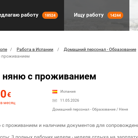
длагаю работу
Ищу работу
18524
14244
ропе
Работа в Испании
Домашний персонал - Образование
с проживанием
 няню с проживанием
00
Испания
€
11.05.2026
 в месяц
Домашний персонал - Образование / Няня
с проживанием и наличием документов для сопровождени
оты: 3 полных рабочих недели - неделя отдыха на зарплату