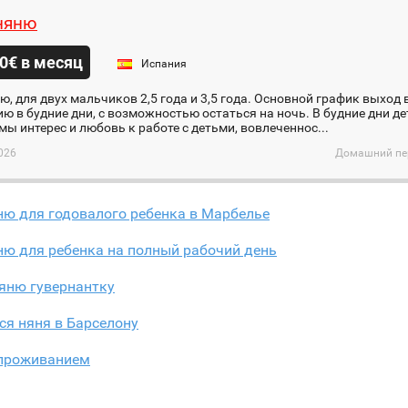
няню
0€ в месяц
Испания
, для двух мальчиков 2,5 года и 3,5 года. Основной график выход
ю в будние дни, с возможностью остаться на ночь. В будние дни дет
ы интерес и любовь к работе с детьми, вовлеченнос...
026
Домашний пер
ню для годовалого ребенка в Марбелье
ню для ребенка на полный рабочий день
яню гувернантку
ся няня в Барселону
 проживанием