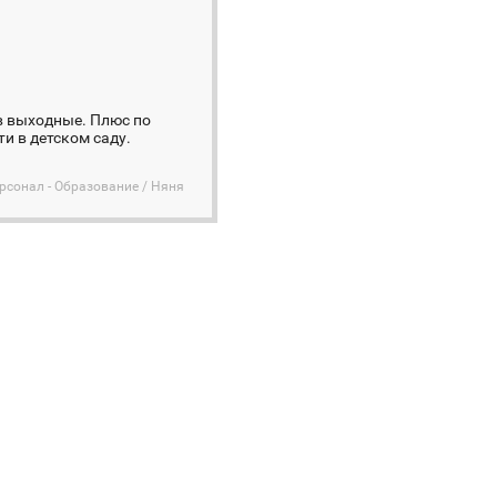
 в выходные. Плюс по
и в детском саду.
сонал - Образование / Няня