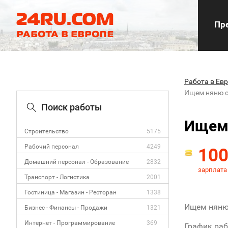
Пре
Работа в Ев
Ищем няню 
Поиск работы
Ищем
Строительство
5175
Рабочий персонал
4249
10
Домашний персонал - Образование
2832
зарплата
Транспорт - Логистика
2001
Гостиница - Магазин - Ресторан
1338
Ищем няню 
Бизнес - Финансы - Продажи
1321
Интернет - Программирование
369
График раб