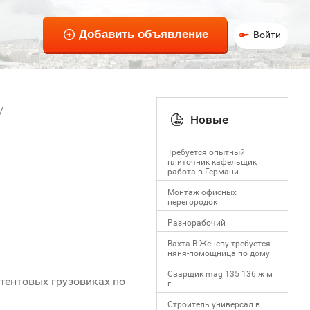
Войти
Новые
Требуется опытный
плиточник кафельщик
работa в Германи
Mонтаж офисных
перегородок
Разнорабочий
Вахта В Женеву требуется
няня-помощница по дому
Сварщик mag 135 136 ж м
 тентовых грузовиках по
г
Строитель универсал в