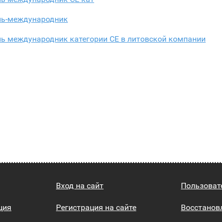
ль-международник
ль международник категории СЕ в литовской компании
Вход на сайт
Пользоват
ция
Регистрация на сайте
Восстанов