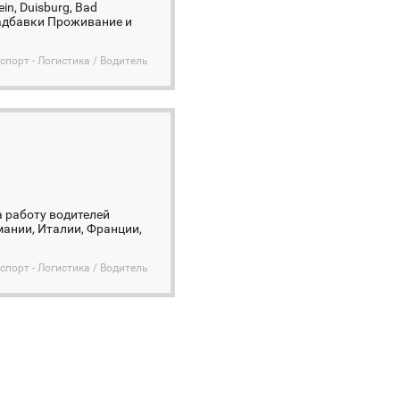
n, Duisburg, Bad
 надбавки Проживание и
спорт - Логистика / Водитель
а работу водителей
мании, Италии, Франции,
спорт - Логистика / Водитель