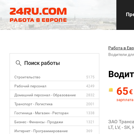
Пре
Работа в Ев
Водители дл
Поиск работы
Водит
Строительство
5175
Рабочий персонал
4249
65
€
Домашний персонал - Образование
2832
зарплата
Транспорт - Логистика
2001
Гостиница - Магазин - Ресторан
1338
ЗАО Транса
Бизнес - Финансы - Продажи
1321
LT, LV, - SK, 
Интернет - Программирование
369