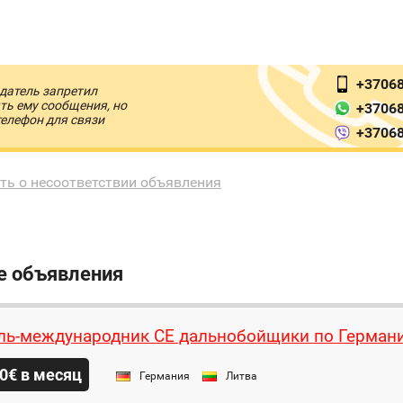
+3706
датель запретил
ть ему сообщения, но
+3706
телефон для связи
+3706
ть о несоответствии объявления
е объявления
ль-международник СЕ дальнобойщики по Герман
0€ в месяц
Германия
Литва