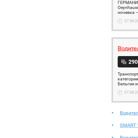
ГЕРМАНИЯ 
Oeynhause
ночевка —
07.08.2
Водите
290
Транспорт
категории
Бельгии и
07.08.2
Водител
SMART 
Водите