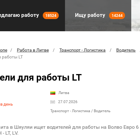
длагаю работу
Ищу работу
18524
14244
ропе
Работа в Литве
Транспорт - Логистика
Водитель
я работы LT
ели для работы LT
Литва
27.07.2026
 в день
Транспорт - Логистика / Водитель
ита в Шяуляи ищет водителей для работы на Волво Евро 6
H - LT, LV.