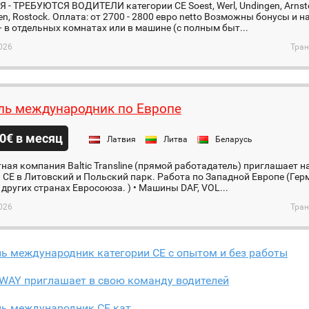
- ТРЕБУЮТСЯ ВОДИТЕЛИ категории CE Soest, Werl, Undingen, Arnstei
n, Rostock. Оплата: от 2700 - 2800 евро netto Возможны бонусы и
 в отдельных комнатах или в машине (с полным быт...
026
Тран
ль международник по Европе
0€ в месяц
Латвия
Литва
Беларусь
ная компания Baltic Transline (прямой работадатель) приглашает н
 СЕ в Литовский и Польский парк. Работа по Западной Европе (Гер
 других странах Евросоюза. ) • Машины DAF, VOL...
026
Тран
ь международник категории СЕ с опытом и без работы
WAY приглашает в свою команду водителей
ль международник CE кат