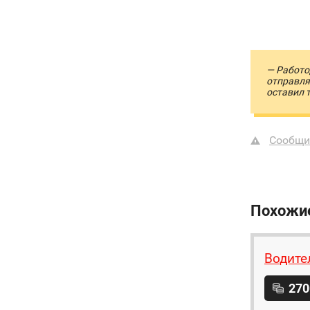
— Работо
отправля
оставил 
Сообщи
Похожи
Водите
270