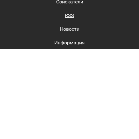
Соискатели
RSS
Новости
Информация
Биржи труда
Вход на сайт
Регистрация на сайте
Каталог
Пользовательское соглашение
Восстановление пароля
Реклама на сайте