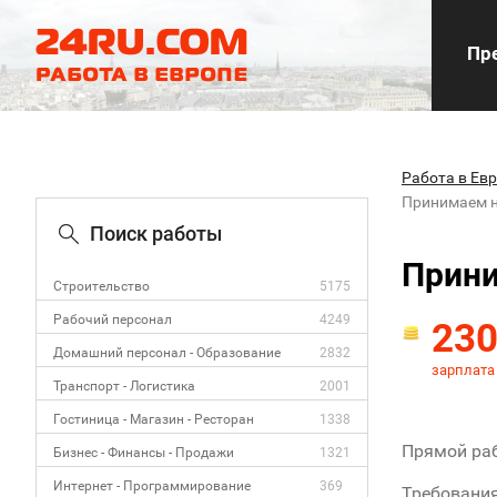
Пре
Работа в Ев
Принимаем н
Поиск работы
Прини
Строительство
5175
Рабочий персонал
4249
23
Домашний персонал - Образование
2832
зарплата
Транспорт - Логистика
2001
Гостиница - Магазин - Ресторан
1338
Прямой раб
Бизнес - Финансы - Продажи
1321
Интернет - Программирование
369
Требования