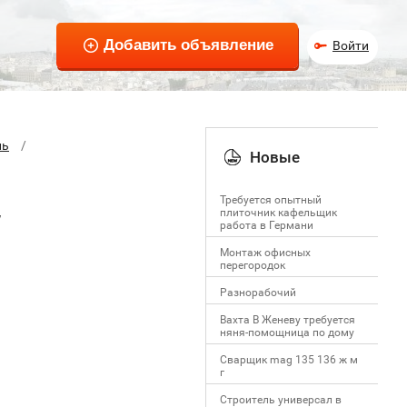
Войти
ль
Новые
Требуется опытный
плиточник кафельщик
W
работa в Германи
Mонтаж офисных
перегородок
Разнорабочий
Вахта В Женеву требуется
няня-помощница по дому
Сварщик mag 135 136 ж м
г
Строитель универсал в