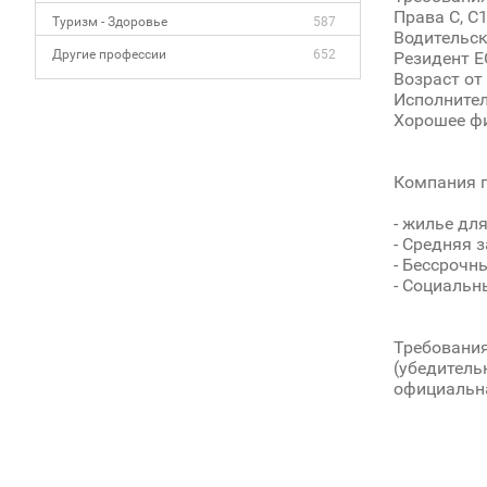
Права С, С1
Туризм - Здоровье
587
Водительск
Другие профессии
652
Резидент Е
Возраст от 
Исполните
Хорошее фи
Компания п
- жилье дл
- Средняя 
- Бессрочн
- Социальн
Требования
(убедитель
официальна