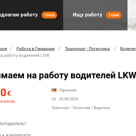
длагаю работу
Ищу работу
18524
14244
ропе
Работа в Германии
Транспорт - Логистика
Водите
а работу водителей LKW
маем на работу водителей LK
00
Германия
€
05.08.2026
 в месяц
Транспорт - Логистика / Водитель
отодатель!
 к кандидату: