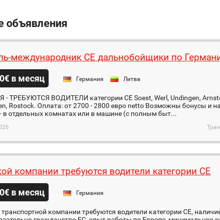
е объявления
ль-международник СЕ дальнобойщики по Герман
0€ в месяц
Германия
Литва
- ТРЕБУЮТСЯ ВОДИТЕЛИ категории CE Soest, Werl, Undingen, Arnstei
n, Rostock. Оплата: от 2700 - 2800 евро netto Возможны бонусы и
 в отдельных комнатах или в машине (с полным быт...
026
Тран
ой компании требуются водители категории CE
0€ в месяц
Германия
транспортной компании требуются водители категории СЕ, наличие
язательно гражданство ЕС, опыт работы по Европе, минимальное з