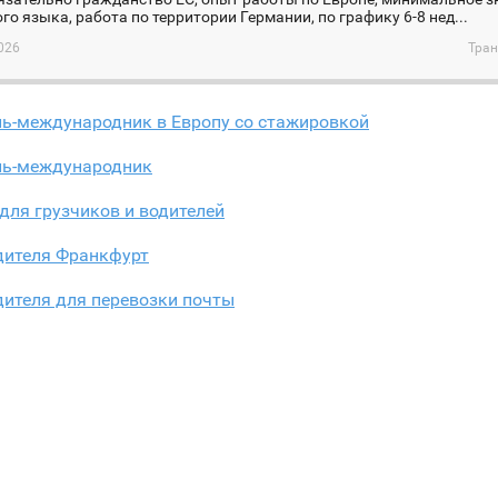
го языка, работа по территории Германии, по графику 6-8 нед...
026
Тран
ль-международник в Европу со стажировкой
ль-международник
для грузчиков и водителей
дителя Франкфурт
дителя для перевозки почты