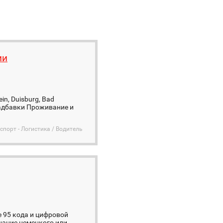
ии
n, Duisburg, Bad
 надбавки Проживание и
спорт - Логистика / Водитель
 95 кода и цифровой
нание немецкого или