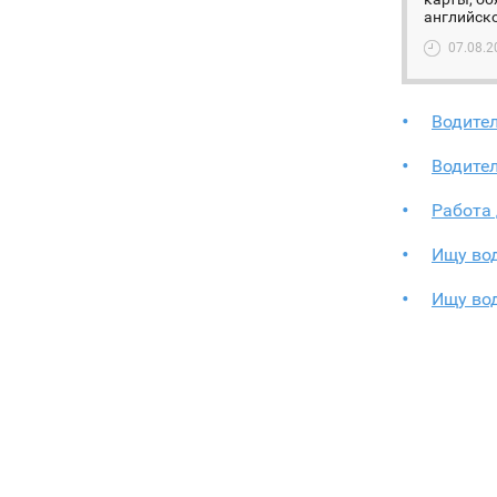
английско
07.08.2
Водите
Водите
Работа 
Ищу во
Ищу во