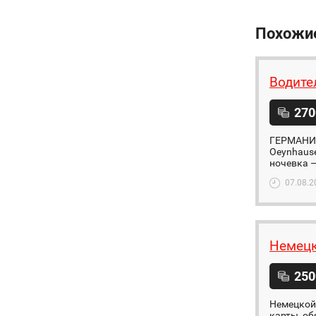
Похожи
Водите
270
ГЕРМАНИЯ 
Oeynhause
ночевка —
07.08.2
Немецк
250
Немецкой 
карты, об