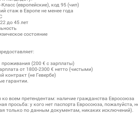
-Класс (европейские), код 95 (чип)
ий стаж в Европе не менее года
С
22 до 45 лет
льность
зическое состояние
редоставляет:
я проживания (200 € с зарплаты)
зарплата от 1800-2300 € нетто (чистыми)
ый контракт (не Гевербе)
ые гарантии.
 ко всем претендентам: наличие гражданства Евросоюза
ная просьба: у кого нет паспорта Евросоюза, пожалуйста, н
я только по данным документам, никаких исключений).