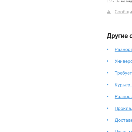
Если Вы не ви
Сообщи
Другие 
Разнора
Универ
Требует
Курьер 
Разнора
Прокла
Достав
Нужны 