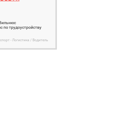
 Вильнюс
ис по трудоустройству
спорт - Логистика / Водитель