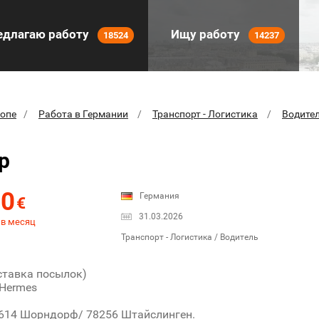
длагаю работу
Ищу работу
18524
14237
ропе
Работа в Германии
Транспорт - Логистика
Водите
р
50
Германия
€
31.03.2026
 в месяц
Транспорт - Логистика / Водитель
ставка посылок)
 Hermes
3614 Шорндорф/ 78256 Штайслинген.