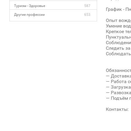
Туризм - Здоровье
587
График - Пн
Другие профессии
653
Опыт вожден
Умение вод
Крепкое те
Пунктуальн
Соблюдени
Следить за
Соблюдать 
Обязанност
— Доставка
— Работа с
— Загрузка
— Развозка
— Подъём п
Контакты: