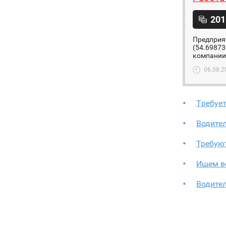
201
Предприят
(54.69873
компании 
06.08.2
Tребует
Водите
Требую
Ищем во
Водите