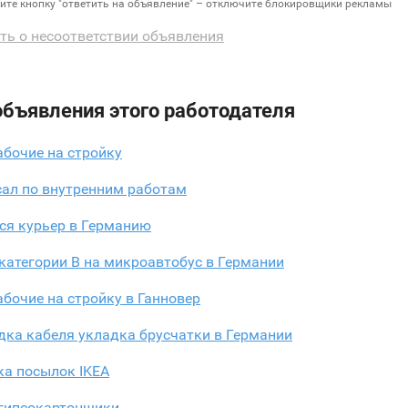
дите кнопку "ответить на объявление" – отключите блокировщики рекламы
ть о несоответствии объявления
объявления этого работодателя
бочие на стройку
сал по внутренним работам
ся курьер в Германию
категории B на микроавтобус в Германии
бочие на стройку в Ганновер
дка кабеля укладка брусчатки в Германии
ка посылок IKEA
гипсокартонщики