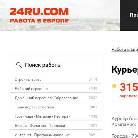
Пре
Работа в Ев
Поиск работы
Курье
Строительство
5174
31
Рабочий персонал
4249
зарплата
Домашний персонал - Образование
2832
Транспорт - Логистика
2001
Гостиница - Магазин - Ресторан
1338
Курьер (до
Компания:
Бизнес - Финансы - Продажи
1321
Интернет - Программирование
369
Города - 7