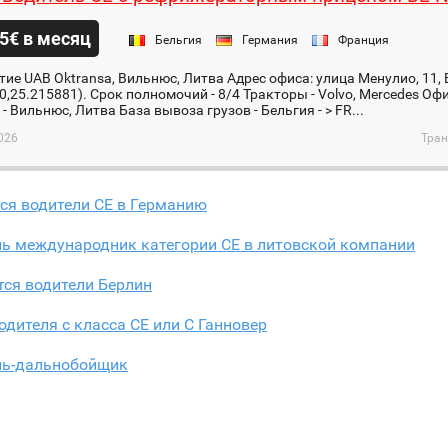
5€ в месяц
Бельгия
Германия
Франция
ие UAB Oktransa, Вильнюс, Литва Адрес офиса: улица Менулио, 11,
0,25.215881). Срок полномочий - 8/4 Тракторы - Volvo, Mercedes Оф
- Вильнюс, Литва База вывоза грузов - Бельгия - > FR...
026
Тран
ся водители CE в Германию
ль международник категории СЕ в литовской компании
тся водители Берлин
дителя с класса CE или C Ганновер
ль-дальнобойщик