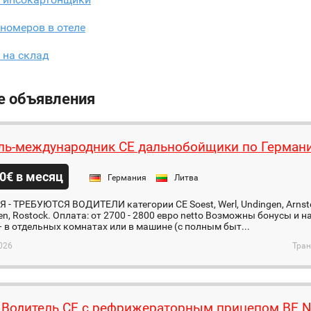
номеров в отеле
 на склад
е объявления
ль-международник СЕ дальнобойщики по Герман
0€ в месяц
Германия
Литва
- ТРЕБУЮТСЯ ВОДИТЕЛИ категории CE Soest, Werl, Undingen, Arnstei
n, Rostock. Оплата: от 2700 - 2800 евро netto Возможны бонусы и
 в отдельных комнатах или в машине (с полным быт...
026
Тран
 Водитель CE с рефрижераторным прицепом BE N