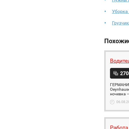
Уборка 
Грузчик
Похожи
Водите
270
ГЕРМАНИЯ 
Oeynhause
ночевка —
06.08.2
Работа