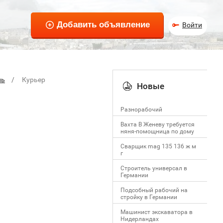
Войти
ль
Курьер
Новые
Разнорабочий
Вахта В Женеву требуется
няня-помощница по дому
Сварщик mag 135 136 ж м
г
Строитель универсал в
Германии
Подсобный рабочий на
стройку в Германии
Машинист экскаватора в
Нидерландах