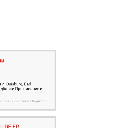
ии
n, Duisburg, Bad
 надбавки Проживание и
спорт - Логистика / Водитель
L DE FR