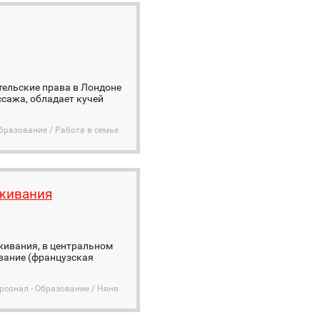
тельские права в Лондоне
ссажа, обладает кучей
бразование / Работа в семье
оживания
оживания, в центральном
вание (французская
сонал - Образование / Няня