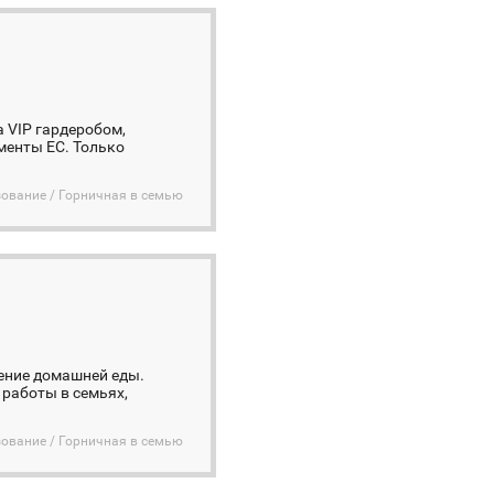
 VIP гардеробом,
менты EC. Только
ование / Горничная в семью
ление домашней еды.
 работы в семьях,
ование / Горничная в семью