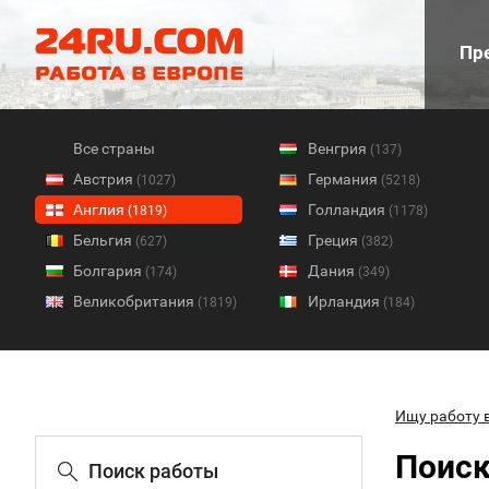
Пре
Все страны
Венгрия
(137)
Австрия
Германия
(1027)
(5218)
Англия
Голландия
(1819)
(1178)
Бельгия
Греция
(627)
(382)
Болгария
Дания
(174)
(349)
Великобритания
Ирландия
(1819)
(184)
Ищу работу 
Поиск
Поиск работы