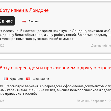
боту няней в Лондоне
£ в час
Англия
т Алевтина. В настоящее время нахожусь в Лондоне, приехала из Са
ажданину Великобритании, и ищу работу няней. Во время предыду
 месяцев помогала русскоязычной семье с т...
026
Домашний пер
боту с переездом и проживанием в другую стран
я
Франция
Швейцария
у - Рассмотрю варианты с переездом, оформление документов, с 
ми гарантиями. Женщина 55 лет, высшее психологическое и педаг
ых привычек. Спасибо.
025
Домашний персонал - О