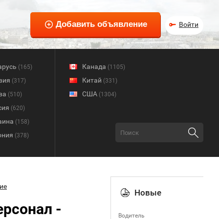
Войти
арусь
Канада
(165)
(1105)
вия
Китай
(317)
(331)
ва
США
(510)
(1304)
сия
(620)
аина
(158)
ония
(378)
ие
Новые
ерсонал -
Водитель