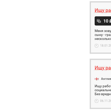
Ищу ра
10 
Меня зову
сыну - гр
несколько
18.01.2
Ищу ра
Англи
Ищу работ
социальны
Без вредн
06.11.2