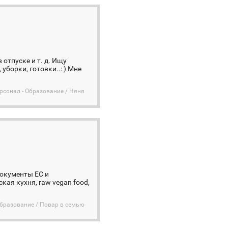
отпуске и т. д. Ищу
уборки, готовки..: ) Мне
сонал - Образование / Няня
документы EC и
ая кухня, raw vegan food,
бразование / Повар в семью