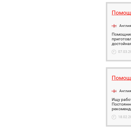
Помощ
Англи
Помощница
приготов
достойная
07.03.2
Помощ
Англи
Ищу работ
Постоянно
рекоменд
18.02.2