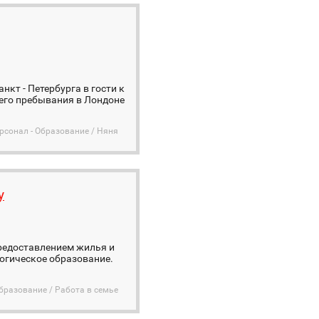
нкт - Петербурга в гости к
щего пребывания в Лондоне
сонал - Образование / Няня
у
предоставлением жилья и
огическое образование.
бразование / Работа в семье