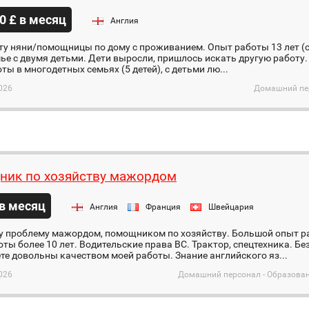
0 £ в месяц
Англия
у няни/помощницы по дому с проживанием. Опыт работы 13 лет (с 20
ье с двумя детьми. Дети выросли, пришлось искать другую работу.
ты в многодетных семьях (5 детей), с детьми лю...
026
Домашний пер
ик по хозяйству мажордом
 в месяц
Англия
Франция
Швейцария
у проблему мажордом, помощником по хозяйству. Большой опыт р
ты более 10 лет. Водительские права ВС. Трактор, спецтехника. Б
те довольны качеством моей работы. Знание английского яз...
026
Домашний персонал - Образован