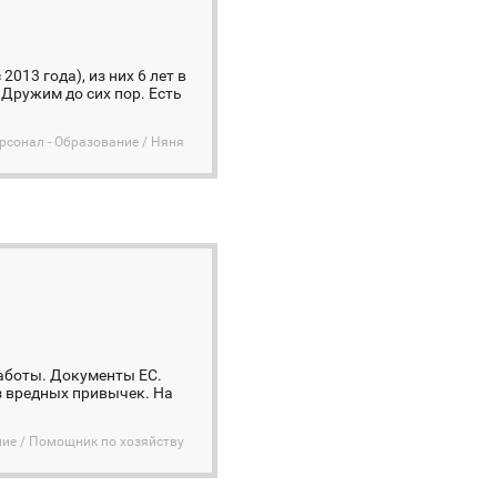
13 года), из них 6 лет в
 Дружим до сих пор. Есть
сонал - Образование / Няня
аботы. Документы ЕС.
ез вредных привычек. На
ие / Помощник по хозяйству