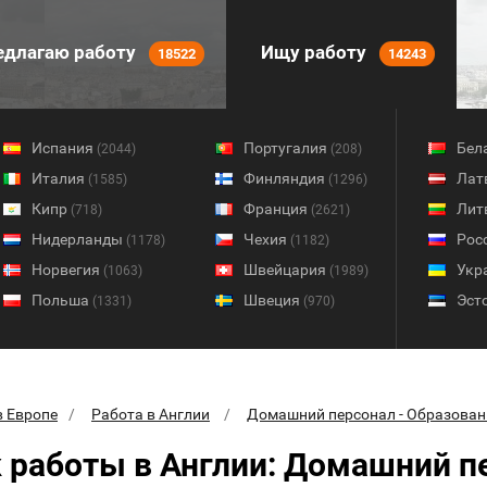
длагаю работу
Ищу работу
18522
14243
Испания
Португалия
Бел
(2044)
(208)
Италия
Финляндия
Лат
(1585)
(1296)
Кипр
Франция
Лит
(718)
(2621)
Нидерланды
Чехия
Рос
(1178)
(1182)
Норвегия
Швейцария
Укр
(1063)
(1989)
Польша
Швеция
Эст
(1331)
(970)
в Европе
Работа в Англии
Домашний персонал - Образован
 работы в Англии: Домашний п