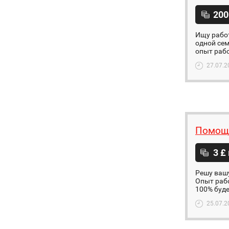
200
Ищу работ
одной сем
опыт рабо
27.07.2
Помощн
3 £
Решу ваш
Опыт рабо
100% буде
25.07.2