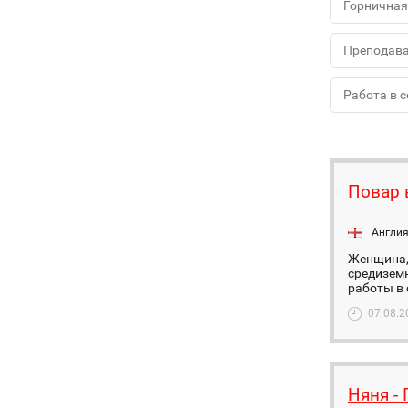
Горничная
Преподава
Работа в 
Повар 
Англи
Женщина, 
средиземн
работы в 
07.08.2
Няня -