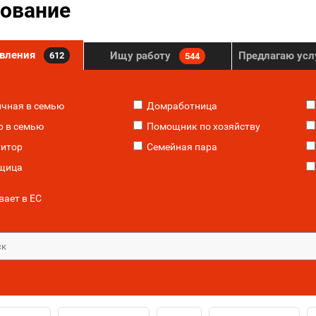
ование
явления
Ищу работу
Предлагаю усл
612
544
чная в семью
Домработница
 в семью
Помощник по хозяйству
итор
Семейная пара
щица
ает в ЕС