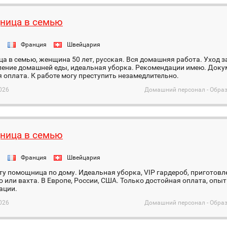
ница в семью
я
Франция
Швейцария
 в семью, женщина 50 лет, русская. Вся домашняя работа. Уход за
ление домашней еды, идеальная уборка. Рекомендации имею. Доку
 оплата. К работе могу преступить незамедлительнo.
026
Домашний персонал - Образ
ница в семью
я
Франция
Швейцария
у помощница по дому. Идеальная уборка, VIP гардероб, приготов
 или вахта. В Европе, России, США. Только достойная оплата, опыт
ации.
026
Домашний персонал - Образ