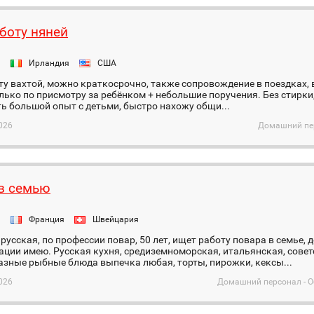
боту няней
я
Ирландия
США
у вахтой, можно краткосрочно, также сопровождение в поездках, в 
лько по присмотру за ребёнком + небольшие поручения. Без стирки, 
сть большой опыт с детьми, быстро нахожу общи...
026
Домашний пер
в семью
я
Франция
Швейцария
усская, по профессии повар, 50 лет, ищет работу повара в семье, 
ции имею. Русская кухня, средиземноморская, итальянская, советск
зные рыбные блюда выпечка любая, торты, пирожки, кексы...
026
Домашний персонал - О