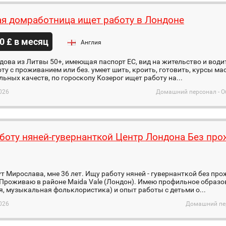
я домработница ищет работу в Лондоне
0 £ в месяц
Англия
дова из Литвы 50+, имеющая паспорт ЕС, вид на жительство и води
ту с проживанием или без. умеет шить, кроить, готовить, курсы ма
ьных качеств, по гороскопу Козерог ищет работу на...
026
Домашний персонал - О
боту няней-гувернанткой Центр Лондона Без пр
я
т Мирослава, мне 36 лет. Ищу работу няней - гувернанткой без пр
Проживаю в районе Maida Vale (Лондон). Имею профильное образо
, музыкальная фольклористика) и опыт работы с детьми о...
026
Домашний пер