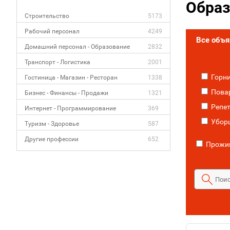
Образ
Строительство
5173
Рабочий персонал
4249
Все объ
Домашний персонал - Образование
2832
Транспорт - Логистика
2001
Горни
Гостиница - Магазин - Ресторан
1338
Повар
Бизнес - Финансы - Продажи
1321
Репет
Интернет - Программирование
369
Убор
Туризм - Здоровье
587
Другие профессии
652
Прожив