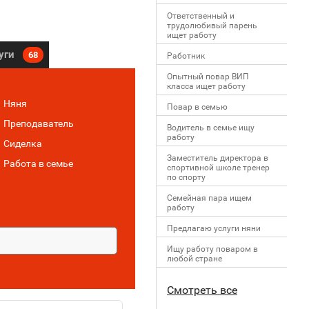
Ответственный и
трудолюбивый парень
ищет работу
уги
68
Работник
Опытный повар ВИП
класса ищет работу
Няня
Повар в семью
Преподаватель
Водитель в семье ищу
работу
Сиделка
Заместитель директора в
Работа в семье
спортивной школе тренер
по спорту
Семейная пара ищем
работу
Предлагаю услуги няни
Ищу работу поваром в
любой стране
Смотреть все