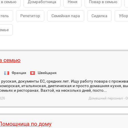
 в семью
Домработница
Няня
Повар в семью
тель
Репетитор
Семейная пара
Сиделка
Убо
семье
в семью
я
Франция
Швейцария
русская, документы EC, средних лет. Ищу работу повара с прожива
оморская, итальянская, диетическая и просто домашняя кухня, вы
семьях и ресторанах. Вахтой, на несколько дней, посто...
026
Домашний персонал - О
 Помощница по дому