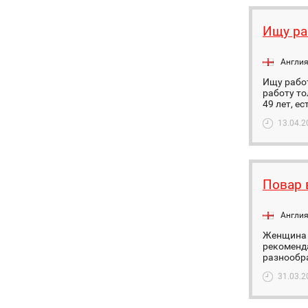
Ищу ра
Англи
Ищу работ
работу то
49 лет, е
13.04.2
Повар 
Англи
Женщина р
рекоменда
разнообра
31.03.2