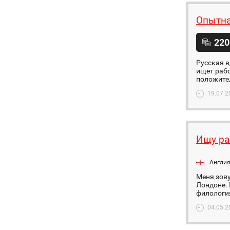
Опытна
220
Русская в
ищет рабо
положител
19.07.2
Ищу ра
Англи
Меня зову
Лондоне. 
филология
04.05.2