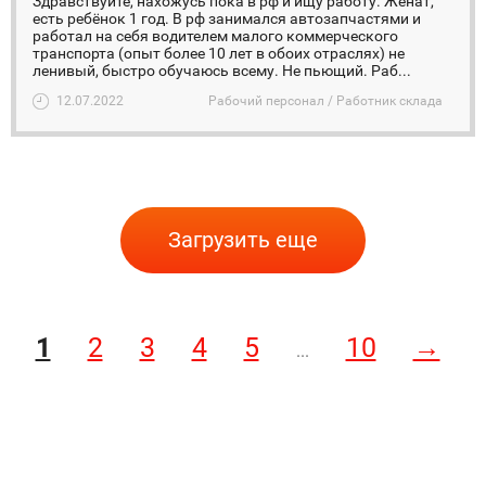
Здравствуйте, нахожусь пока в рф и ищу работу. Женат,
есть ребёнок 1 год. В рф занимался автозапчастями и
работал на себя водителем малого коммерческого
транспорта (опыт более 10 лет в обоих отраслях) не
ленивый, быстро обучаюсь всему. Не пьющий. Раб...
12.07.2022
Рабочий персонал / Работник склада
Загрузить еще
1
2
3
4
5
10
→
...