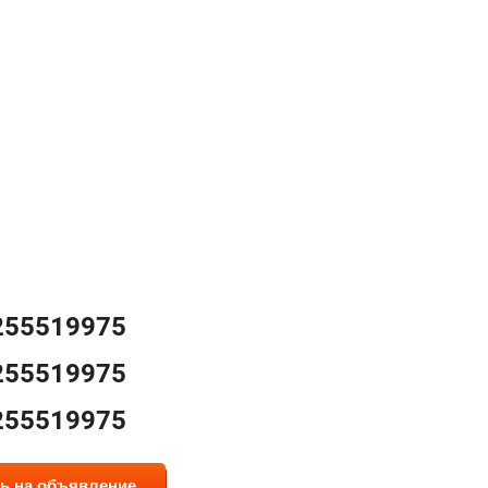
255519975
255519975
255519975