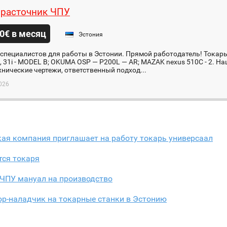
 расточник ЧПУ
0€ в месяц
Эстония
пециалистов для работы в Эстонии. Прямой работодатель! Токарь
, 31i - MODEL B; OKUMA OSP — P200L — AR; MAZAK nexus 510C - 2. ​ 
хнические чертежи, ответственный подход...
026
ая компания приглашает на работу токарь универсаал
тся токаря
 ЧПУ мануал на производство
ор-наладчик на токарные станки в Эстонию