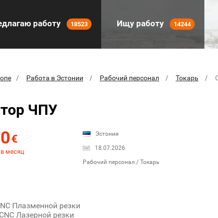
длагаю работу
Ищу работу
18523
14244
ропе
Работа в Эстонии
Рабочий персонал
Токарь
тор ЧПУ
00
Эстония
€
18.07.2026
 в месяц
Рабочий персонал / Токарь
CNC Плазменной резки
 CNC Лазерной резки