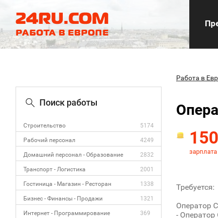
Пре
Работа в Ев
Поиск работы
Опера
Строительство
5174
15
Рабочий персонал
4249
зарплата
Домашний персонал - Образование
2832
Транспорт - Логистика
2001
Гостиница - Магазин - Ресторан
1338
Требуется:
Бизнес - Финансы - Продажи
1321
Оператор 
Интернет - Программирование
369
- Оператор