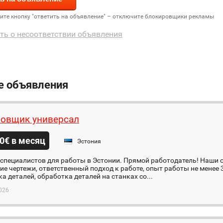
дите кнопку "ответить на объявление" – отключите блокировщики рекламы
ть о несоответствии объявления
е объявления
овщик универсал
0€ в месяц
Эстония
специалистов для работы в Эстонии. Прямой работодатель! Наши 
ие чертежи, ответственный подход к работе, опыт работы не менее 3х
а деталей, обработка деталей на станках со...
026