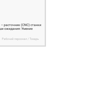
 – расточник (CNC) станки
Наши ожидания: Умение
Рабочий персонал / Токарь