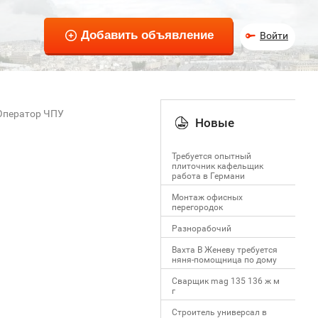
Войти
Оператор ЧПУ
Новые
Требуется опытный
плиточник кафельщик
работa в Германи
Mонтаж офисных
перегородок
Разнорабочий
Вахта В Женеву требуется
няня-помощница по дому
Сварщик mag 135 136 ж м
г
Строитель универсал в