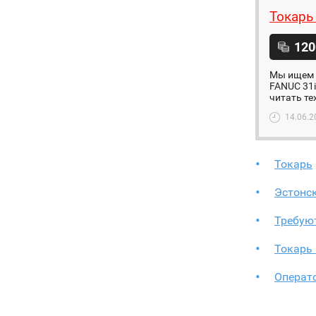
Токарь
120
Мы ищем с
FANUC 31i
читать те
14.06.2
Токарь
Эстонск
Требую
Токарь
Операт